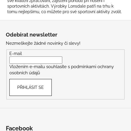
své kvalitní zpracování, zajištění pohodlí při nošení i
sportovních aktivitách. Výrobky Lonsdale patří na trhu k
tomu nejlepšímu, co můžete pro své sportovní aktivity zvolit.
Z
á
Odebírat newsletter
p
Nezmeškejte žádné novinky či slevy!
a
t
E-mail
í
Vložením e-mailu souhlasíte s
podmínkami ochrany
osobních údajů
PŘIHLÁSIT SE
Facebook