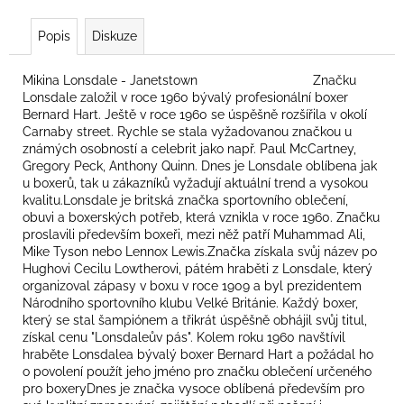
Popis
Diskuze
Mikina Lonsdale - Janetstown Značku
Lonsdale založil v roce 1960 bývalý profesionální boxer
Bernard Hart. Ještě v roce 1960 se úspěšně rozšířila v okolí
Carnaby street. Rychle se stala vyžadovanou značkou u
známých osobností a celebrit jako např. Paul McCartney,
Gregory Peck, Anthony Quinn. Dnes je Lonsdale oblíbena jak
u boxerů, tak u zákazníků vyžadují aktuální trend a vysokou
kvalitu.Lonsdale je britská značka sportovního oblečení,
obuvi a boxerských potřeb, která vznikla v roce 1960. Značku
proslavili především boxeři, mezi něž patří Muhammad Ali,
Mike Tyson nebo Lennox Lewis.Značka získala svůj název po
Hughovi Cecilu Lowtherovi, pátém hraběti z Lonsdale, který
organizoval zápasy v boxu v roce 1909 a byl prezidentem
Národního sportovního klubu Velké Británie. Každý boxer,
který se stal šampiónem a třikrát úspěšně obhájil svůj titul,
získal cenu "Lonsdaleův pás". Kolem roku 1960 navštívil
hraběte Lonsdalea bývalý boxer Bernard Hart a požádal ho
o povolení použít jeho jméno pro značku oblečení určeného
pro boxeryDnes je značka vysoce oblíbená především pro