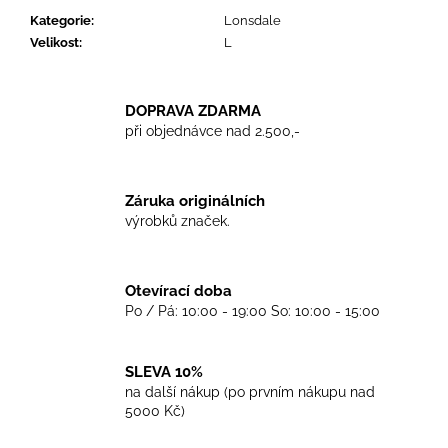
č
Kategorie
:
Lonsdale
u
Velikost
:
L
j
e
m
e
DOPRAVA ZDARMA
při objednávce nad 2.500,-
TKANIČKY
DR.
Záruka originálních
MARTENS
výrobků značek.
ŽLUTÉ
KULATÉ
90CM
129
Otevírací doba
Kč
Po / Pá: 10:00 - 19:00 So: 10:00 - 15:00
SLEVA 10%
na další nákup (po prvním nákupu nad
5000 Kč)