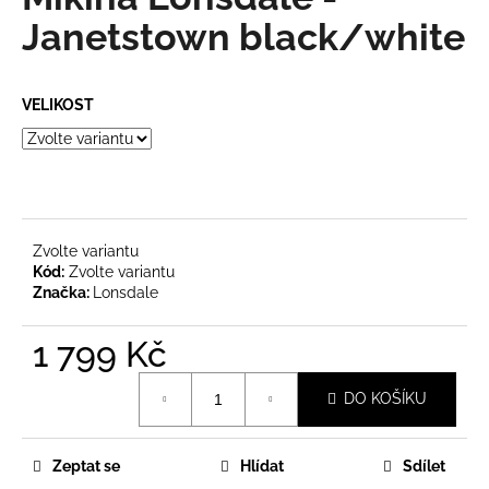
je
a
0,0
Janetstown black/white
z
j
5
í
hvězdiček.
VELIKOST
t
?
Zvolte variantu
HLEDAT
Kód:
Zvolte variantu
Značka:
Lonsdale
1 799 Kč
D
o
Měrná
p
DO KOŠÍKU
cena:
o
r
u
Zeptat se
Hlídat
Sdílet