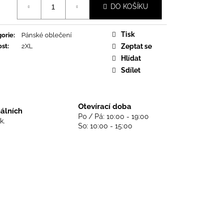
DS NEVER DIE - BLACK
DO KOŠÍKU
Tisk
orie
:
Pánské oblečení
ost
:
2XL
Zeptat se
Hlídat
Sdílet
Otevírací doba
nálních
Po / Pá: 10:00 - 19:00
k.
So: 10:00 - 15:00