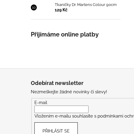
Tkaničky Dr. Martens Colour 90cm
129 Kč
Přijímáme online platby
Z
á
Odebírat newsletter
p
Nezmeškejte žádné novinky či slevy!
a
t
E-mail
í
Vložením e-mailu souhlasíte s
podmínkami ochr
PŘIHLÁSIT SE