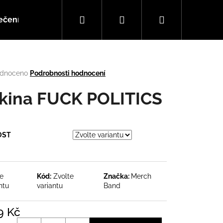
Hledat
Přihlášení
Nákupní
ečení
Doplňky
Hudba
košík
rné
dnoceno
Podrobnosti hodnocení
cení
tu
kina FUCK POLITICS
OST
ček.
te
Kód:
Zvolte
Značka:
Merch
ntu
variantu
Band
Následující
9 Kč
á