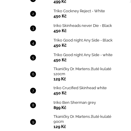
499 Kč
Triko Cockney Reject - White
450 Kč
triko Skinheads never Die - Black
450 Kč
Triko Good night Any Side - Black
450 Kč
Triko Good night Any Side - white
450 Kč
Tkaničky Dr. Martens žluté kulaté
120cm
129 Kč
triko Crucified Skinhead white
450 Kč
triko Ben Sherman grey
899 Kč
Tkaničky Dr. Martens žluté kulaté
90cm
129 Kč