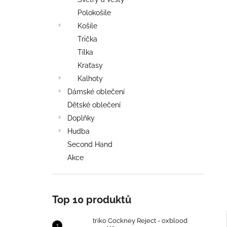
TRIKO COCKNEY REJECT - OXBLOOD
l
Polokošile
499 Kč
Košile
Trička
Tílka
Kraťasy
Kalhoty
Dámské oblečení
Dětské oblečení
Doplňky
Hudba
Second Hand
Akce
Top 10 produktů
triko Cockney Reject - oxblood