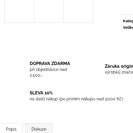
TRIKO COCKNEY REJECT - WHITE
TRIKO SKINHEA
cena:
450 Kč
450 Kč
Kateg
Velik
DOPRAVA ZDARMA
Záruka origi
při objednávce nad
výrobků znače
2.500,-
SLEVA 10%
na další nákup (po prvním nákupu nad 5000 Kč)
Popis
Diskuze