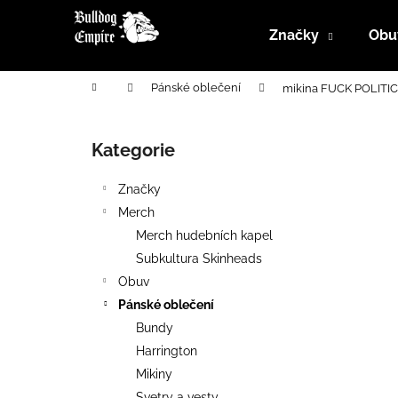
K
Přejít
na
o
Značky
Obu
obsah
Zpět
Zpět
š
do
do
í
Domů
Pánské oblečení
mikina FUCK POLITI
k
obchodu
obchodu
P
o
Kategorie
Přeskočit
s
kategorie
t
Značky
r
Merch
a
Merch hudebních kapel
n
Subkultura Skinheads
n
Obuv
í
Pánské oblečení
p
Bundy
a
Harrington
n
Mikiny
e
Svetry a vesty