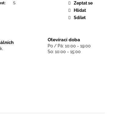
DS NEVER DIE - BLACK
ost
:
S
Zeptat se
Hlídat
Sdílet
Otevírací doba
nálních
Po / Pá: 10:00 - 19:00
k.
So: 10:00 - 15:00