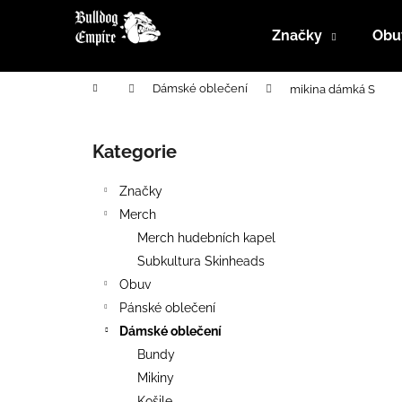
K
Přejít
na
o
Značky
Obu
obsah
Zpět
Zpět
š
do
do
í
Domů
Dámské oblečení
mikina dámká S
k
obchodu
obchodu
P
o
Kategorie
Přeskočit
s
kategorie
t
Značky
r
Merch
a
Merch hudebních kapel
n
Subkultura Skinheads
n
Obuv
í
Pánské oblečení
p
Dámské oblečení
a
Bundy
n
Mikiny
e
Košile