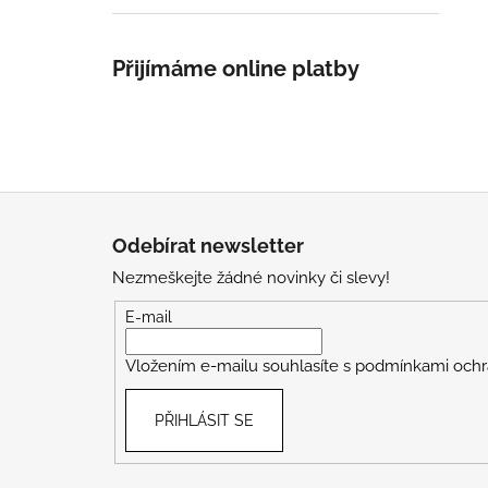
Přijímáme online platby
Z
á
Odebírat newsletter
p
Nezmeškejte žádné novinky či slevy!
a
t
E-mail
í
Vložením e-mailu souhlasíte s
podmínkami ochr
PŘIHLÁSIT SE