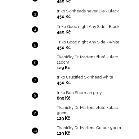
450 Kč
triko Skinheads never Die - Black
450 Kč
Triko Good night Any Side - Black
450 Kč
Triko Good night Any Side - white
450 Kč
Tkaničky Dr. Martens žluté kulaté
120cm
129 Kč
triko Crucified Skinhead white
450 Kč
triko Ben Sherman grey
899 Kč
Tkaničky Dr. Martens žluté kulaté
90cm
129 Kč
Tkaničky Dr. Martens Colour 90cm
129 Kč