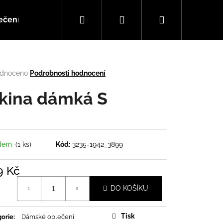
Hledat
Přihlášení
Nákupní
ečení
Doplňky
Hudba
košík
rné
dnoceno
Podrobnosti hodnocení
cení
tu
kina dámká S
ček.
adem
(1 ks)
Kód:
3235-1942_3899
9 Kč
á
DO KOŠÍKU
Následující
Tisk
orie
:
Dámské oblečení