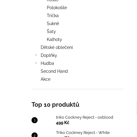
TRIKO COCKNEY REJECT - OXBLOOD
l
Polokošile
499 Kč
Trička
Sukně
Šaty
Kalhoty
Dětské oblečení
Doplňky
Hudba
Second Hand
Akce
Top 10 produktů
triko Cockney Reject - oxblood
499 Kč
Triko Cockney Reject - White