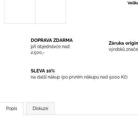
TRIKO COCKNEY REJECT - WHITE
TRIKO SKINHEA
Velik
450 Kč
450 Kč
DOPRAVA ZDARMA
Záruka origi
při objednávce nad
výrobků znače
2.500,-
SLEVA 10%
na další nákup (po prvním nákupu nad 5000 Kč)
Popis
Diskuze