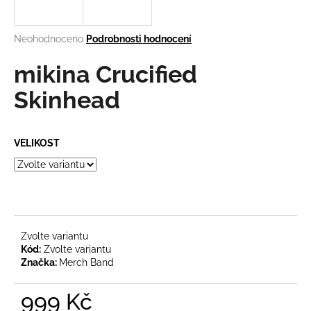
a
j
Průměrné
Neohodnoceno
Podrobnosti hodnocení
í
hodnocení
produktu
mikina Crucified
t
je
?
0,0
Skinhead
z
5
hvězdiček.
VELIKOST
HLEDAT
D
o
Zvolte variantu
Kód:
Zvolte variantu
p
Značka:
Merch Band
o
r
999 Kč
u