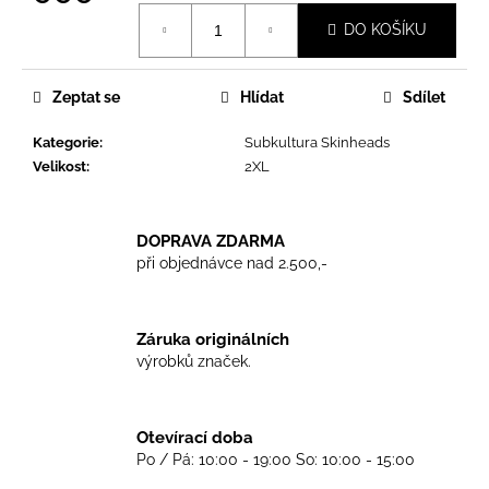
č
Měrná
u
DO KOŠÍKU
cena:
j
e
m
Zeptat se
Hlídat
Sdílet
e
Kategorie
:
Subkultura Skinheads
Velikost
:
2XL
TRIKO
GOOD
NIGHT
DOPRAVA ZDARMA
ANY
SIDE
při objednávce nad 2.500,-
-
BLACK
450
Záruka originálních
Kč
výrobků značek.
Otevírací doba
Po / Pá: 10:00 - 19:00 So: 10:00 - 15:00