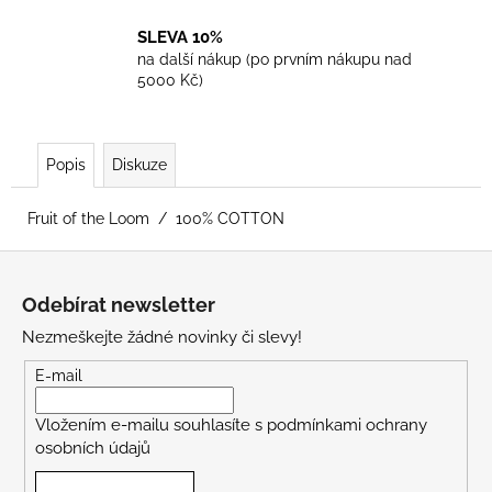
SLEVA 10%
na další nákup (po prvním nákupu nad
5000 Kč)
Popis
Diskuze
Fruit of the Loom / 100% COTTON
Z
á
Odebírat newsletter
p
Nezmeškejte žádné novinky či slevy!
a
t
E-mail
í
Vložením e-mailu souhlasíte s
podmínkami ochrany
osobních údajů