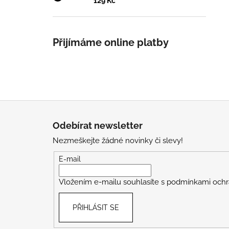
129 Kč
Přijímáme online platby
Z
á
Odebírat newsletter
p
Nezmeškejte žádné novinky či slevy!
a
t
E-mail
í
Vložením e-mailu souhlasíte s
podmínkami ochr
PŘIHLÁSIT SE