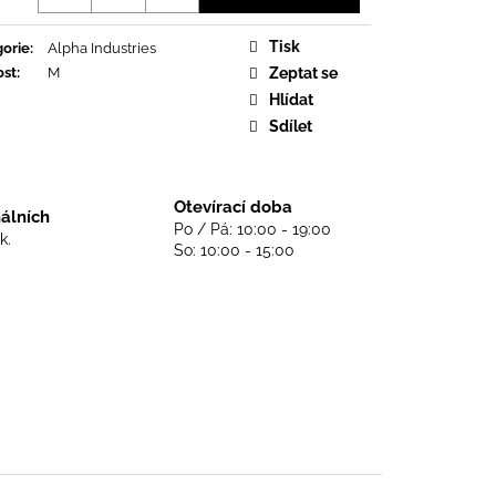
DS NEVER DIE - BLACK
Tisk
orie
:
Alpha Industries
ost
:
M
Zeptat se
Hlídat
Sdílet
Otevírací doba
nálních
Po / Pá: 10:00 - 19:00
k.
So: 10:00 - 15:00