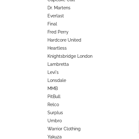
TRIKO COCKNEY REJECT - OXBLOOD
l
Dr. Martens
499 Kč
Everlast
Final
Fred Perry
Hardcore United
Heartless
Knightsbridge London
Lambretta
Levi's
Lonsdale
MMB
PitBull
Relco
Surplus
Umbro
Warrior Clothing
Yakuza