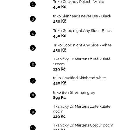
Triko Cockney Reject - White
450 Kč
triko Skinheads never Die - Black
450 Kč
Triko Good night Any Side - Black
450 Kč
Triko Good night Any Side - white
450 Kč
Tkaničky Dr. Martens žluté kulaté
120cm
129 Kč
triko Crucified Skinhead white
450 Kč
triko Ben Sherman grey
899 Kč
Tkaničky Dr. Martens žluté kulaté
90cm
129 Kč
Tkaničky Dr. Martens Colour 90cm