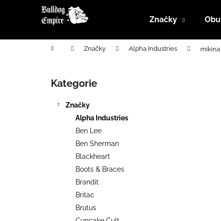
K
Přejít
na
o
Značky
Obu
obsah
Zpět
Zpět
š
do
do
í
Domů
Značky
Alpha Industries
mikina
k
obchodu
obchodu
P
o
Kategorie
Přeskočit
s
kategorie
t
Značky
r
Alpha Industries
a
Ben Lee
n
Ben Sherman
n
Blackheart
í
Boots & Braces
p
Brandit
a
Britac
n
Brutus
e
Cupcake Cult