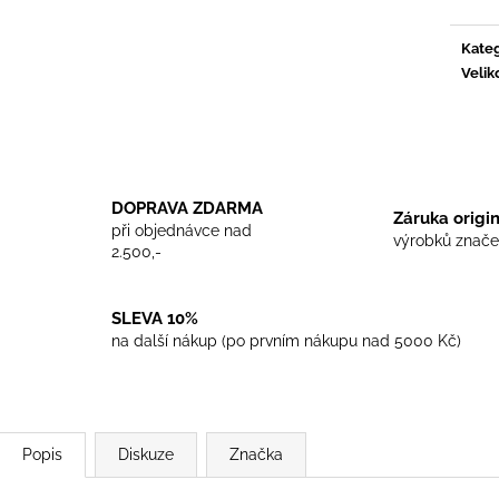
TRIKO COCKNEY REJECT - WHITE
TRIKO SKINHEA
450 Kč
450 Kč
Kateg
Velik
DOPRAVA ZDARMA
Záruka origi
při objednávce nad
výrobků znače
2.500,-
SLEVA 10%
na další nákup (po prvním nákupu nad 5000 Kč)
Popis
Diskuze
Značka