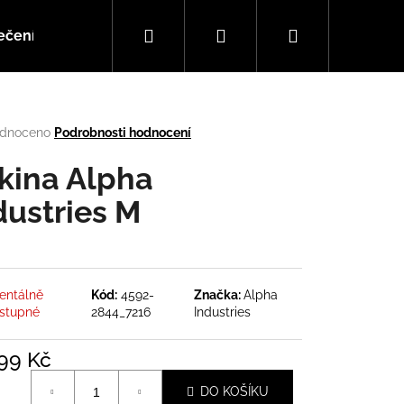
Hledat
Přihlášení
Nákupní
ečení
Doplňky
Hudba
košík
rné
dnoceno
Podrobnosti hodnocení
cení
tu
kina Alpha
dustries M
ček.
ntálně
Kód:
4592-
Značka:
Alpha
stupné
2844_7216
Industries
Následující
999 Kč
á
DO KOŠÍKU