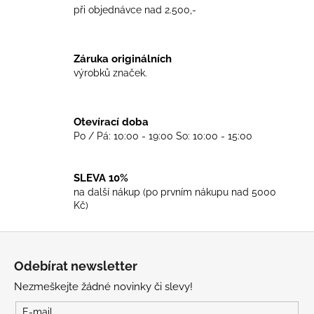
a
při objednávce nad 2.500,-
n
c
í
í
p
Záruka originálních
r
výrobků značek.
v
k
y
Otevírací doba
v
Po / Pá: 10:00 - 19:00 So: 10:00 - 15:00
ý
p
i
SLEVA 10%
s
na další nákup (po prvním nákupu nad 5000
u
Kč)
Z
á
Odebírat newsletter
p
Nezmeškejte žádné novinky či slevy!
a
t
E-mail