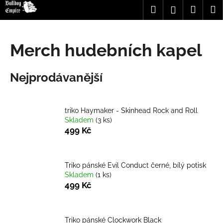
K
Přejít
Hledat
Nákup
M
Přihlášení
na
o
obsah
Zpět
Zpět
košík
š
í
Merch hudebních kapel
C
k
o
Nejprodávanější
p
o
t
triko Haymaker - Skinhead Rock and Roll
ř
Skladem
(3 ks)
e
499 Kč
b
u
Triko pánské Evil Conduct černé, bílý potisk
j
Skladem
(1 ks)
e
499 Kč
t
e
n
Triko pánské Clockwork Black