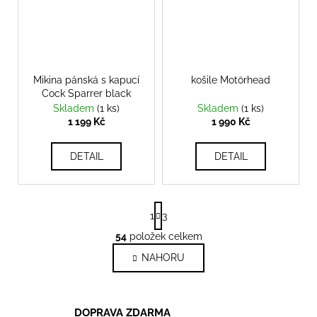
Mikina pánská s kapucí
košile Motörhead
Cock Sparrer black
Skladem
(1 ks)
Skladem
(1 ks)
1 199 Kč
1 990 Kč
DETAIL
DETAIL
S
1
3
t
r
54
položek celkem
O
á
v
NAHORU
n
l
k
o
á
v
d
DOPRAVA ZDARMA
á