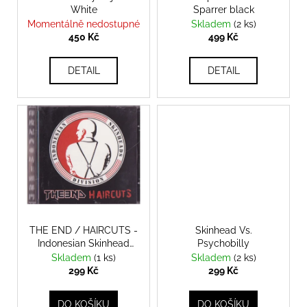
č
White
Sparrer black
d
u
Momentálně nedostupné
Skladem
(2 ks)
j
u
450 Kč
499 Kč
e
k
m
t
DETAIL
DETAIL
e
ů
TKANIČKY
DR.
MARTENS
ŽLUTÉ
KULATÉ
90CM
129
Kč
THE END / HAIRCUTS -
Skinhead Vs.
Indonesian Skinhead
Psychobilly
Division CD
Skladem
(1 ks)
Skladem
(2 ks)
299 Kč
299 Kč
DO KOŠÍKU
DO KOŠÍKU