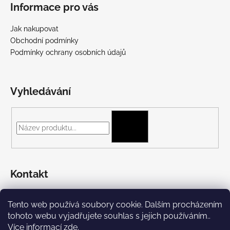
Informace pro vás
Jak nakupovat
Obchodní podmínky
Podmínky ochrany osobních údajů
Vyhledávání
HLEDAT
Kontakt
+420 775 697 782
Tento web používá soubory cookie. Dalším procházením
https://www.facebook.com/Streetpunk.cz
tohoto webu vyjadřujete souhlas s jejich používáním..
Více informací
zde
.