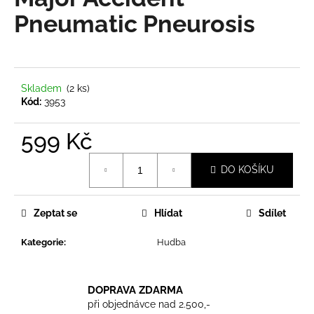
je
a
0,0
Pneumatic Pneurosis
z
j
5
í
hvězdiček.
t
?
Skladem
(2 ks)
Kód:
3953
599 Kč
Měrná
HLEDAT
DO KOŠÍKU
cena:
Zeptat se
Hlídat
Sdílet
D
o
Kategorie
:
Hudba
p
o
r
DOPRAVA ZDARMA
u
při objednávce nad 2.500,-