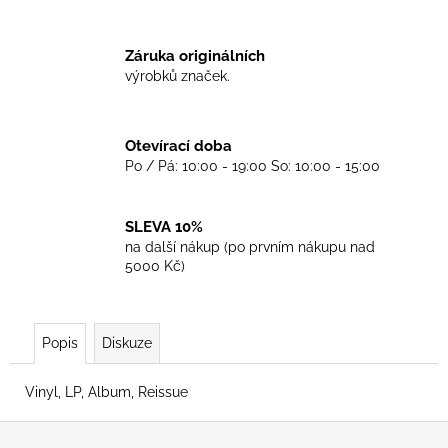
č
u
j
Záruka originálních
e
výrobků značek.
m
e
Otevírací doba
Po / Pá: 10:00 - 19:00 So: 10:00 - 15:00
TRIKO
GOOD
NIGHT
ANY
SLEVA 10%
SIDE
na další nákup (po prvním nákupu nad
-
5000 Kč)
WHITE
450
Kč
Popis
Diskuze
Vinyl, LP, Album, Reissue
Z