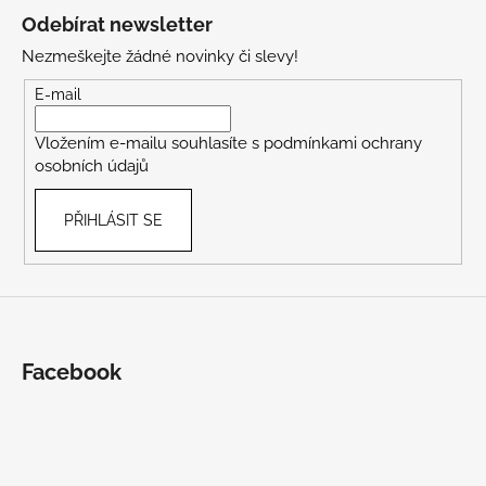
á
Odebírat newsletter
p
Nezmeškejte žádné novinky či slevy!
a
t
E-mail
í
Vložením e-mailu souhlasíte s
podmínkami ochrany
osobních údajů
PŘIHLÁSIT SE
Facebook