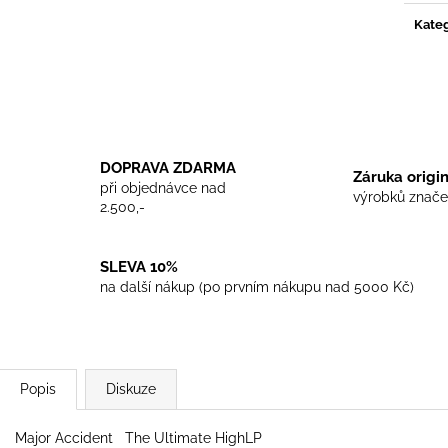
TRIKO COCKNEY REJECT - WHITE
TRIKO SKINHEA
Kateg
450 Kč
450 Kč
DOPRAVA ZDARMA
Záruka origi
při objednávce nad
výrobků znače
2.500,-
SLEVA 10%
na další nákup (po prvním nákupu nad 5000 Kč)
Popis
Diskuze
Major Accident ‎ The Ultimate HighLP