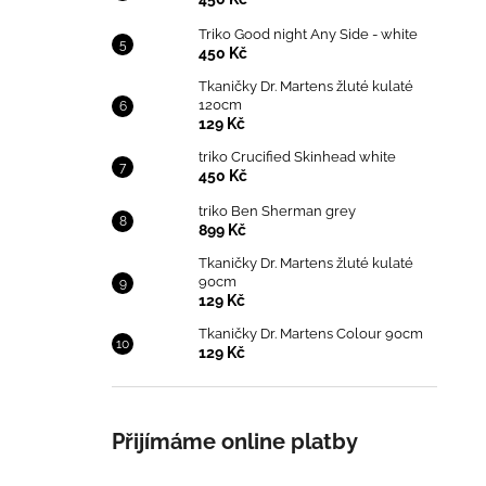
Triko Good night Any Side - white
450 Kč
Tkaničky Dr. Martens žluté kulaté
120cm
129 Kč
triko Crucified Skinhead white
450 Kč
triko Ben Sherman grey
899 Kč
Tkaničky Dr. Martens žluté kulaté
90cm
129 Kč
Tkaničky Dr. Martens Colour 90cm
129 Kč
Přijímáme online platby