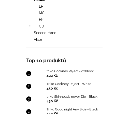
TRIKO COCKNEY REJECT - OXBLOOD
l
LP
499 Kč
MC
EP
CD
Second Hand
Akce
Top 10 produktů
triko Cockney Reject - oxblood
499 Kč
Triko Cockney Reject - White
450 Kč
triko Skinheads never Die - Black
450 Kč
Triko Good night Any Side - Black
450 Kč