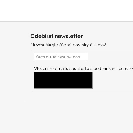
Z
á
Odebírat newsletter
p
Nezmeškejte žádné novinky či slevy!
a
t
í
Vložením e-mailu souhlasíte s
podmínkami ochrany
PŘIHLÁSIT SE