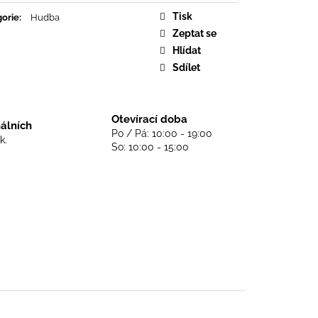
DS NEVER DIE - BLACK
Tisk
orie
:
Hudba
Zeptat se
Hlídat
Sdílet
Otevírací doba
nálních
Po / Pá: 10:00 - 19:00
k.
So: 10:00 - 15:00