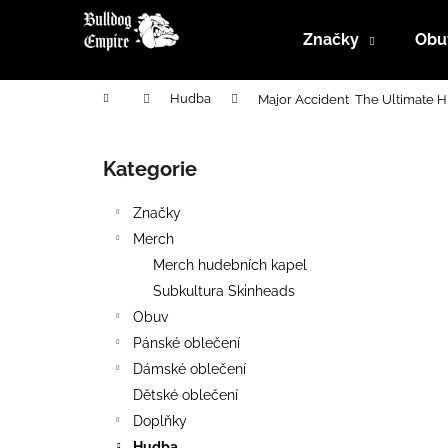
K
Přejít
na
o
Značky
Obu
obsah
Zpět
Zpět
š
do
do
í
Domů
Hudba
Major Accident ‎ The Ultimate H
k
obchodu
obchodu
P
o
Kategorie
Přeskočit
s
kategorie
t
Značky
r
Merch
a
Merch hudebních kapel
n
Subkultura Skinheads
n
Obuv
í
Pánské oblečení
p
Dámské oblečení
a
Dětské oblečení
n
Doplňky
e
Hudba