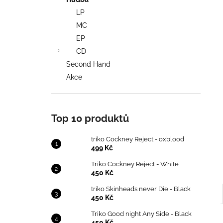
TRIKO COCKNEY REJECT - OXBLOOD
l
LP
499 Kč
MC
EP
CD
Second Hand
Akce
Top 10 produktů
triko Cockney Reject - oxblood
499 Kč
Triko Cockney Reject - White
450 Kč
triko Skinheads never Die - Black
450 Kč
Triko Good night Any Side - Black
450 Kč