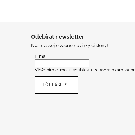
Z
á
Odebírat newsletter
p
Nezmeškejte žádné novinky či slevy!
a
t
E-mail
í
Vložením e-mailu souhlasíte s
podmínkami ochr
PŘIHLÁSIT SE