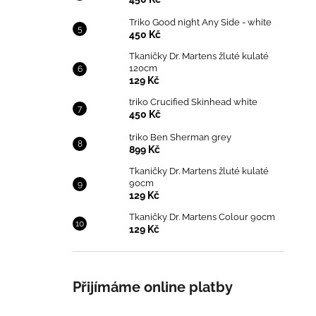
Triko Good night Any Side - white
450 Kč
Tkaničky Dr. Martens žluté kulaté
120cm
129 Kč
triko Crucified Skinhead white
450 Kč
triko Ben Sherman grey
899 Kč
Tkaničky Dr. Martens žluté kulaté
90cm
129 Kč
Tkaničky Dr. Martens Colour 90cm
129 Kč
Přijímáme online platby