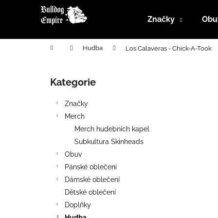
K
Přejít
na
o
Značky
Obu
obsah
Zpět
Zpět
š
do
do
í
Domů
Hudba
Los Calaveras - Chick-A-Took
k
obchodu
obchodu
P
o
Kategorie
Přeskočit
s
kategorie
t
Značky
r
Merch
a
Merch hudebních kapel
n
Subkultura Skinheads
n
Obuv
í
Pánské oblečení
p
Dámské oblečení
a
Dětské oblečení
n
Doplňky
e
Hudba