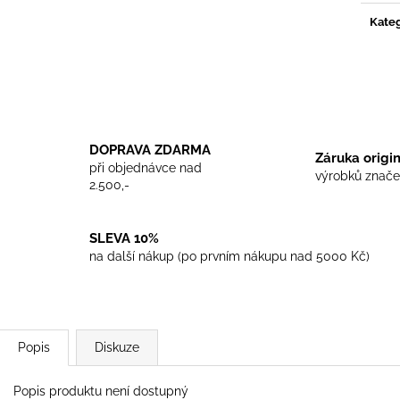
TRIKO COCKNEY REJECT - WHITE
TRIKO SKINHEA
Kateg
450 Kč
450 Kč
DOPRAVA ZDARMA
Záruka origi
při objednávce nad
výrobků znače
2.500,-
SLEVA 10%
na další nákup (po prvním nákupu nad 5000 Kč)
Popis
Diskuze
Popis produktu není dostupný