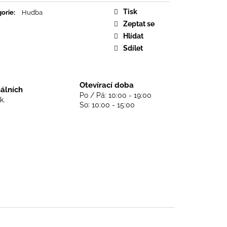
DS NEVER DIE - BLACK
Tisk
orie
:
Hudba
Zeptat se
Hlídat
Sdílet
Otevírací doba
nálních
Po / Pá: 10:00 - 19:00
k.
So: 10:00 - 15:00