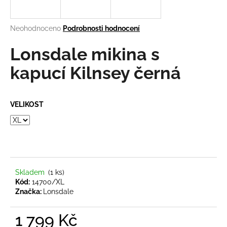
a
j
Průměrné
Neohodnoceno
Podrobnosti hodnocení
í
hodnocení
produktu
Lonsdale mikina s
t
je
?
0,0
kapucí Kilnsey černá
z
5
hvězdiček.
VELIKOST
HLEDAT
D
o
Skladem
(1 ks)
Kód:
14700/XL
p
Značka:
Lonsdale
o
r
1 799 Kč
u