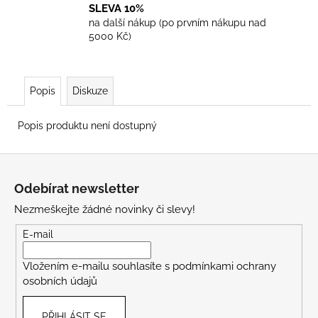
SLEVA 10%
na další nákup (po prvním nákupu nad
5000 Kč)
Popis
Diskuze
Popis produktu není dostupný
Z
á
Odebírat newsletter
p
Nezmeškejte žádné novinky či slevy!
a
t
E-mail
í
Vložením e-mailu souhlasíte s
podmínkami ochrany
osobních údajů
PŘIHLÁSIT SE