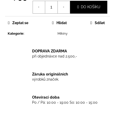
č
Měrná
u
DO KOŠÍKU
cena:
j
e
m
Zeptat se
Hlídat
Sdílet
e
Kategorie
:
Mikiny
TRIKO
GOOD
DOPRAVA ZDARMA
NIGHT
při objednávce nad 2.500,-
ANY
SIDE
-
WHITE
Záruka originálních
450
výrobků značek.
Kč
Otevírací doba
Po / Pá: 10:00 - 19:00 So: 10:00 - 15:00