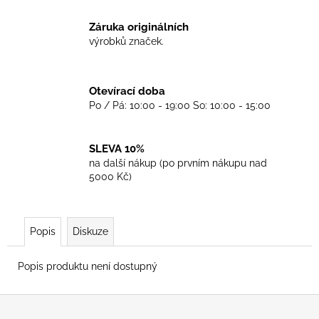
č
u
Záruka originálních
j
výrobků značek.
e
m
e
Otevírací doba
Po / Pá: 10:00 - 19:00 So: 10:00 - 15:00
TKANIČKY
DR.
MARTENS
SLEVA 10%
ŽLUTÉ
na další nákup (po prvním nákupu nad
KULATÉ
5000 Kč)
120CM
129
Kč
Popis
Diskuze
Popis produktu není dostupný
Z