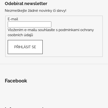
á
Odebírat newsletter
p
Nezmeškejte žádné novinky či slevy!
a
t
E-mail
í
Vložením e-mailu souhlasíte s
podmínkami ochrany
osobních údajů
PŘIHLÁSIT SE
Facebook