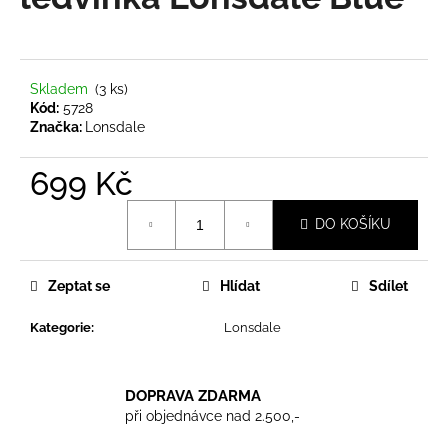
je
a
0,0
z
j
5
í
hvězdiček.
Skladem
(3 ks)
t
Kód:
5728
?
Značka:
Lonsdale
699 Kč
Měrná
DO KOŠÍKU
cena:
HLEDAT
Zeptat se
Hlídat
Sdílet
D
Kategorie
:
Lonsdale
o
p
o
DOPRAVA ZDARMA
r
při objednávce nad 2.500,-
u