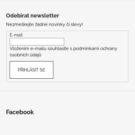
Z
á
Odebírat newsletter
p
Nezmeškejte žádné novinky či slevy!
a
t
E-mail
í
Vložením e-mailu souhlasíte s
podmínkami ochrany
osobních údajů
PŘIHLÁSIT SE
Facebook