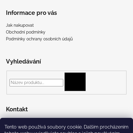
Informace pro vás
Jak nakupovat
Obchodní podmínky
Podmínky ochrany osobních údajů
Vyhledávání
HLEDAT
Kontakt
+420 775 697 782
Tento web používá soubory cookie. Dalším procházením
https://www.facebook.com/Streetpunk.cz