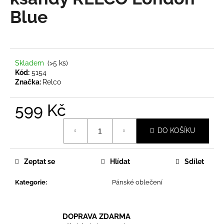
je
a
0,0
Blue
z
j
5
í
hvězdiček.
t
?
Skladem
(>5 ks)
Kód:
5154
Značka:
Relco
599 Kč
HLEDAT
Měrná
DO KOŠÍKU
cena:
D
Zeptat se
Hlídat
Sdílet
o
p
Kategorie
:
Pánské oblečení
o
r
u
DOPRAVA ZDARMA