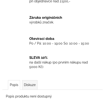
č
při objednávce nad 2.500,-
u
j
e
Záruka originálních
m
výrobků značek.
e
Otevírací doba
TRIKO
Po / Pá: 10:00 - 19:00 So: 10:00 - 15:00
COCKNEY
REJECT
-
WHITE
SLEVA 10%
450
na další nákup (po prvním nákupu nad
Kč
5000 Kč)
Popis
Diskuze
Popis produktu není dostupný