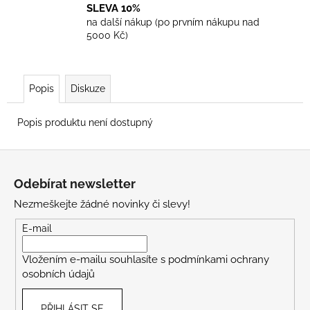
SLEVA 10%
na další nákup (po prvním nákupu nad
5000 Kč)
Popis
Diskuze
Popis produktu není dostupný
Z
á
Odebírat newsletter
p
Nezmeškejte žádné novinky či slevy!
a
t
E-mail
í
Vložením e-mailu souhlasíte s
podmínkami ochrany
osobních údajů
PŘIHLÁSIT SE