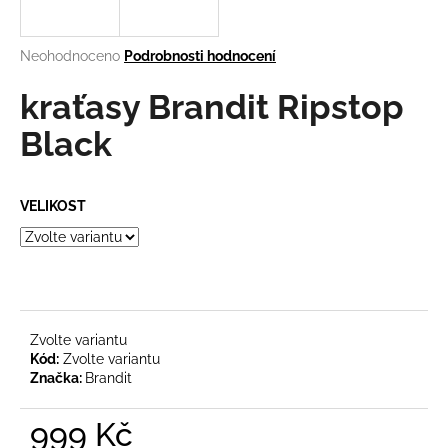
a
j
Průměrné
Neohodnoceno
Podrobnosti hodnocení
í
hodnocení
produktu
kraťasy Brandit Ripstop
t
je
?
0,0
Black
z
5
hvězdiček.
VELIKOST
HLEDAT
D
o
Zvolte variantu
Kód:
Zvolte variantu
p
Značka:
Brandit
o
r
999 Kč
u