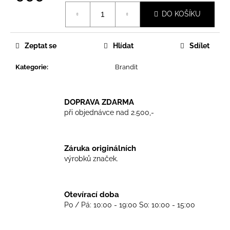
č
Měrná
u
DO KOŠÍKU
cena:
j
e
m
Zeptat se
Hlídat
Sdílet
e
Kategorie
:
Brandit
TKANIČKY
DR.
DOPRAVA ZDARMA
MARTENS
při objednávce nad 2.500,-
ŽLUTÉ
KULATÉ
90CM
129
Záruka originálních
Kč
výrobků značek.
Otevírací doba
Po / Pá: 10:00 - 19:00 So: 10:00 - 15:00