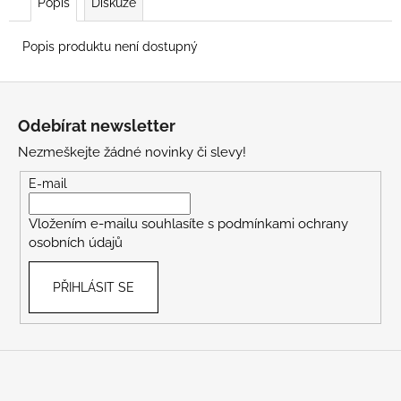
Popis
Diskuze
Popis produktu není dostupný
Z
á
Odebírat newsletter
p
Nezmeškejte žádné novinky či slevy!
a
t
E-mail
í
Vložením e-mailu souhlasíte s
podmínkami ochrany
osobních údajů
PŘIHLÁSIT SE