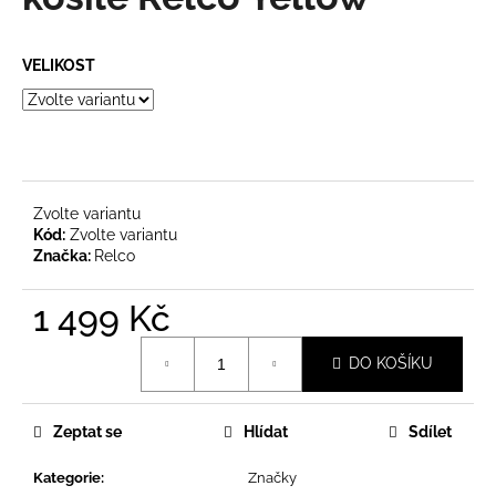
je
a
0,0
z
j
VELIKOST
5
í
hvězdiček.
t
?
Zvolte variantu
Kód:
Zvolte variantu
Značka:
Relco
HLEDAT
1 499 Kč
Měrná
D
DO KOŠÍKU
cena:
o
p
o
Zeptat se
Hlídat
Sdílet
r
u
Kategorie
:
Značky