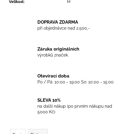
č
Velikost
:
M
u
j
e
DOPRAVA ZDARMA
m
při objednávce nad 2.500,-
e
Záruka originálních
TKANIČKY
výrobků značek.
DR.
MARTENS
ŽLUTÉ
KULATÉ
Otevírací doba
90CM
Po / Pá: 10:00 - 19:00 So: 10:00 - 15:00
129
Kč
SLEVA 10%
na další nákup (po prvním nákupu nad
5000 Kč)