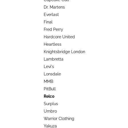
TRIKO COCKNEY REJECT - OXBLOOD
l
Dr. Martens
499 Kč
Everlast
Final
Fred Perry
Hardcore United
Heartless
Knightsbridge London
Lambretta
Levi's
Lonsdale
MMB
PitBull
Relco
Surplus
Umbro
Warrior Clothing
Yakuza