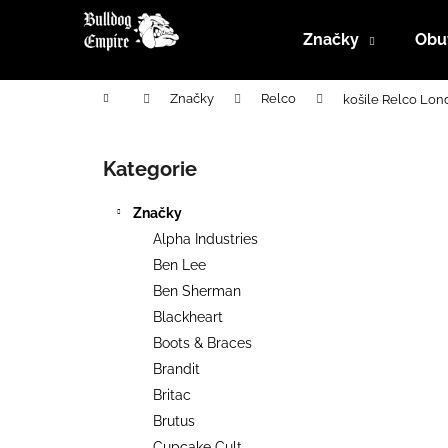
K
Přejít
na
o
Značky
Obu
obsah
Zpět
Zpět
š
do
do
í
Domů
Značky
Relco
košile Relco Lo
k
obchodu
obchodu
P
o
Kategorie
Přeskočit
s
kategorie
t
Značky
r
Alpha Industries
a
Ben Lee
n
Ben Sherman
n
Blackheart
í
Boots & Braces
p
Brandit
a
Britac
n
Brutus
e
Cupcake Cult