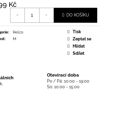
DS NEVER DIE - BLACK
99 Kč
á
DO KOŠÍKU
Tisk
orie
:
Relco
ost
:
M
Zeptat se
Hlídat
Sdílet
Otevírací doba
nálních
Po / Pá: 10:00 - 19:00
k.
So: 10:00 - 15:00