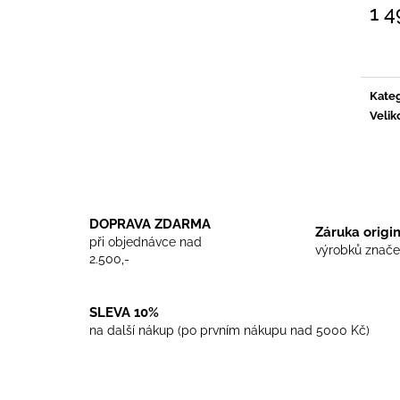
TRIKO COCKNEY REJECT - WHITE
TRIKO SKINHEA
1 4
450 Kč
450 Kč
Měrn
cena:
Kateg
Velik
DOPRAVA ZDARMA
Záruka origi
při objednávce nad
výrobků znače
2.500,-
SLEVA 10%
na další nákup (po prvním nákupu nad 5000 Kč)