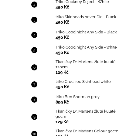
Triko Cockney Reject - White
450 Kč
triko Skinheads never Die - Black
450 Kč
Triko Good night Any Side - Black
450 Kč
Triko Good night Any Side - white
450 Kč
Tkaničky Dr. Martens žluté kulaté
120cm
129 Kč
triko Crucified Skinhead white
450 Kč
triko Ben Sherman grey
899 Kč
Tkaničky Dr. Martens žluté kulaté
90cm
129 Kč
Tkaničky Dr. Martens Colour 90cm