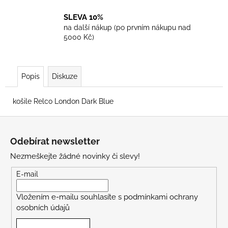
SLEVA 10%
na další nákup (po prvním nákupu nad
5000 Kč)
Popis
Diskuze
košile Relco London Dark Blue
Z
á
Odebírat newsletter
p
Nezmeškejte žádné novinky či slevy!
a
t
E-mail
í
Vložením e-mailu souhlasíte s
podmínkami ochrany
osobních údajů