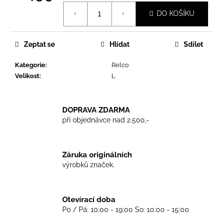
č
Měrná
u
DO KOŠÍKU
cena:
j
e
m
Zeptat se
Hlídat
Sdílet
e
Kategorie
:
Relco
Velikost
:
L
TRIKO
COCKNEY
REJECT
DOPRAVA ZDARMA
-
WHITE
při objednávce nad 2.500,-
450
Kč
Záruka originálních
výrobků značek.
Otevírací doba
Po / Pá: 10:00 - 19:00 So: 10:00 - 15:00