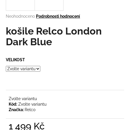
a
j
Průměrné
Neohodnoceno
Podrobnosti hodnocení
í
hodnocení
produktu
košile Relco London
t
je
?
0,0
Dark Blue
z
5
hvězdiček.
VELIKOST
HLEDAT
D
o
Zvolte variantu
Kód:
Zvolte variantu
p
Značka:
Relco
o
r
1 499 Kč
u