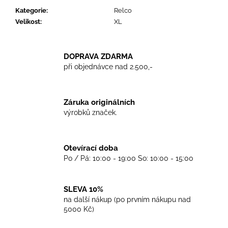
č
Kategorie
:
Relco
u
Velikost
:
XL
j
e
m
e
DOPRAVA ZDARMA
při objednávce nad 2.500,-
TRIKO
GOOD
Záruka originálních
NIGHT
výrobků značek.
ANY
SIDE
-
WHITE
Otevírací doba
450
Po / Pá: 10:00 - 19:00 So: 10:00 - 15:00
Kč
SLEVA 10%
na další nákup (po prvním nákupu nad
5000 Kč)