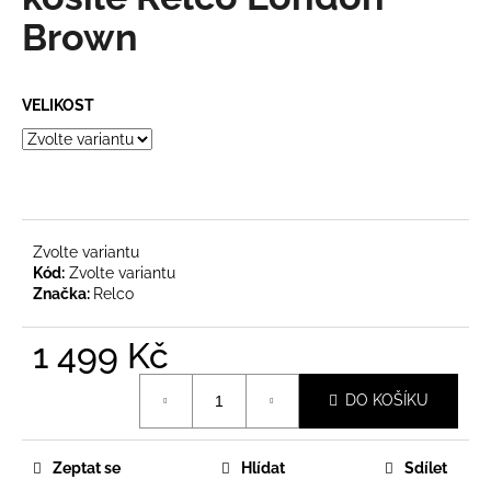
je
a
0,0
Brown
z
j
5
í
hvězdiček.
VELIKOST
t
?
Zvolte variantu
HLEDAT
Kód:
Zvolte variantu
Značka:
Relco
1 499 Kč
D
o
Měrná
p
DO KOŠÍKU
cena:
o
r
u
Zeptat se
Hlídat
Sdílet