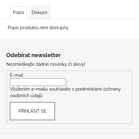
Popis
Diskuze
Popis produktu není dostupný
Z
á
Odebírat newsletter
p
Nezmeškejte žádné novinky či slevy!
a
t
E-mail
í
Vložením e-mailu souhlasíte s
podmínkami ochrany
osobních údajů
PŘIHLÁSIT SE