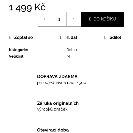
č
1 499 Kč
u
j
Měrná
DO KOŠÍKU
e
cena:
m
e
Zeptat se
Hlídat
Sdílet
Kategorie
:
Relco
TKANIČKY
DR.
Velikost
:
M
MARTENS
ŽLUTÉ
KULATÉ
120CM
DOPRAVA ZDARMA
při objednávce nad 2.500,-
129
Kč
Záruka originálních
výrobků značek.
Otevírací doba