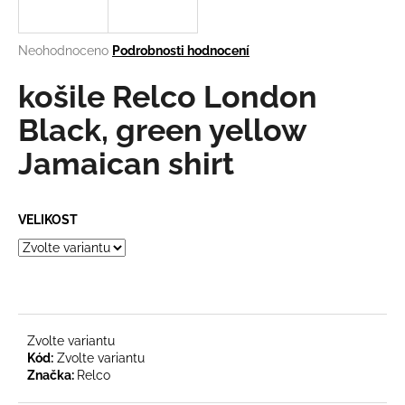
a
j
Průměrné
Neohodnoceno
Podrobnosti hodnocení
í
hodnocení
produktu
košile Relco London
t
je
?
0,0
Black, green yellow
z
Jamaican shirt
5
hvězdiček.
HLEDAT
VELIKOST
D
o
p
Zvolte variantu
o
Kód:
Zvolte variantu
r
Značka:
Relco
u