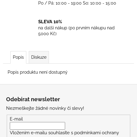
Po / Pá: 10:00 - 19:00 So: 10:00 - 15:00
SLEVA 10%
na další nákup (po prvním nákupu nad
5000 Kč)
Popis
Diskuze
Popis produktu není dostupný
Z
á
Odebírat newsletter
p
Nezmeškejte žádné novinky či slevy!
a
t
E-mail
í
Vložením e-mailu souhlasíte s
podmínkami ochrany