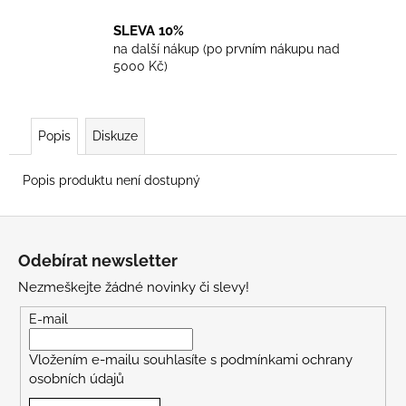
SLEVA 10%
na další nákup (po prvním nákupu nad
5000 Kč)
Popis
Diskuze
Popis produktu není dostupný
Z
á
Odebírat newsletter
p
Nezmeškejte žádné novinky či slevy!
a
t
E-mail
í
Vložením e-mailu souhlasíte s
podmínkami ochrany
osobních údajů