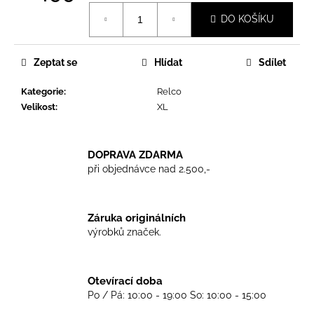
č
Měrná
u
DO KOŠÍKU
cena:
j
e
m
Zeptat se
Hlídat
Sdílet
e
Kategorie
:
Relco
Velikost
:
XL
TRIKO
CRUCIFIED
SKINHEAD
DOPRAVA ZDARMA
WHITE
při objednávce nad 2.500,-
450
Kč
Záruka originálních
výrobků značek.
Otevírací doba
Po / Pá: 10:00 - 19:00 So: 10:00 - 15:00