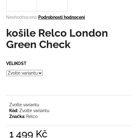
a
j
Průměrné
Neohodnoceno
Podrobnosti hodnocení
í
hodnocení
produktu
košile Relco London
t
je
?
0,0
Green Check
z
5
hvězdiček.
VELIKOST
HLEDAT
D
o
Zvolte variantu
Kód:
Zvolte variantu
p
Značka:
Relco
o
r
1 499 Kč
u