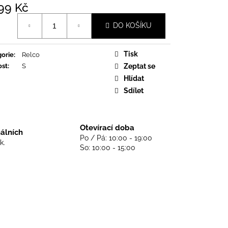
DS NEVER DIE - BLACK
99 Kč
á
DO KOŠÍKU
Tisk
orie
:
Relco
ost
:
S
Zeptat se
Hlídat
Sdílet
Otevírací doba
nálních
Po / Pá: 10:00 - 19:00
k.
So: 10:00 - 15:00