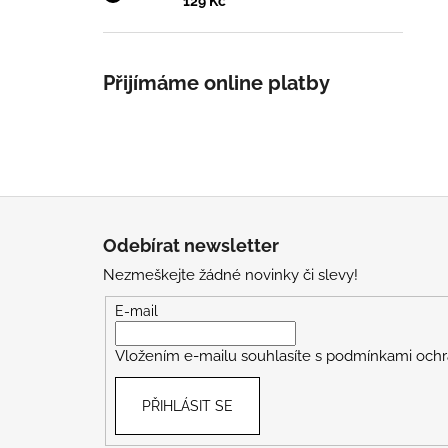
129 Kč
Přijímáme online platby
Z
á
Odebírat newsletter
p
Nezmeškejte žádné novinky či slevy!
a
t
E-mail
í
Vložením e-mailu souhlasíte s
podmínkami ochr
PŘIHLÁSIT SE