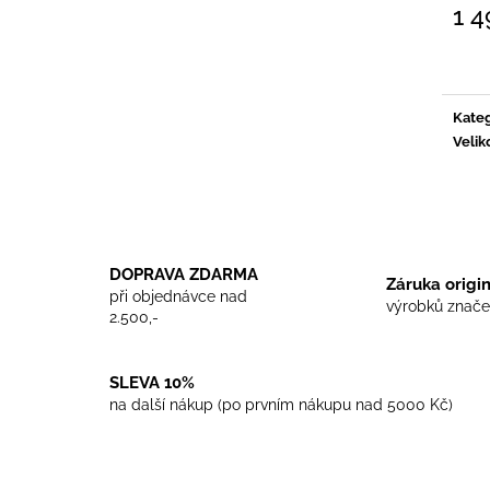
TRIKO COCKNEY REJECT - WHITE
TRIKO SKINHEA
1 4
450 Kč
450 Kč
Měrn
cena:
Kateg
Velik
DOPRAVA ZDARMA
Záruka origi
při objednávce nad
výrobků znače
2.500,-
SLEVA 10%
na další nákup (po prvním nákupu nad 5000 Kč)