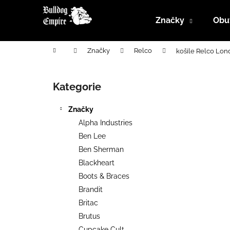
K
Přejít
na
o
Značky
Obu
obsah
Zpět
Zpět
š
do
do
í
Domů
Značky
Relco
košile Relco Lon
k
obchodu
obchodu
P
o
Kategorie
Přeskočit
s
kategorie
t
Značky
r
Alpha Industries
a
Ben Lee
n
Ben Sherman
n
Blackheart
í
Boots & Braces
p
Brandit
a
Britac
n
Brutus
e
Cupcake Cult