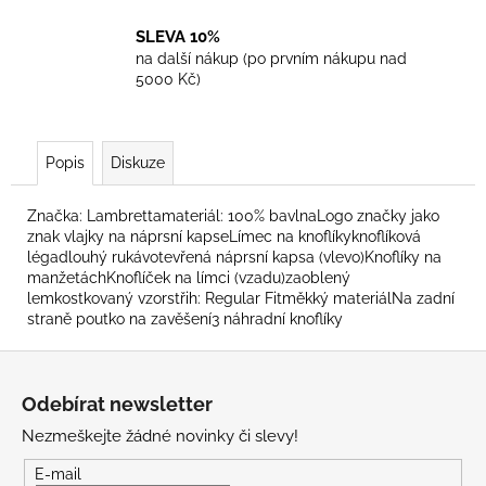
SLEVA 10%
na další nákup (po prvním nákupu nad
5000 Kč)
Popis
Diskuze
Značka: Lambrettamateriál: 100% bavlnaLogo značky jako
znak vlajky na náprsní kapseLímec na knoflíkyknoflíková
légadlouhý rukávotevřená náprsní kapsa (vlevo)Knoflíky na
manžetáchKnoflíček na límci (vzadu)zaoblený
lemkostkovaný vzorstřih: Regular Fitměkký materiálNa zadní
straně poutko na zavěšení3 náhradní knoflíky
Z
á
Odebírat newsletter
p
Nezmeškejte žádné novinky či slevy!
a
t
E-mail