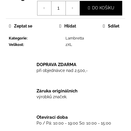
č
Měrná
u
DO KOŠÍKU
cena:
j
e
m
Zeptat se
Hlídat
Sdílet
e
Kategorie
:
Lambretta
Velikost
:
2XL
TRIKO
COCKNEY
REJECT
DOPRAVA ZDARMA
-
OXBLOOD
při objednávce nad 2.500,-
499
Kč
Záruka originálních
výrobků značek.
Otevírací doba
Po / Pá: 10:00 - 19:00 So: 10:00 - 15:00