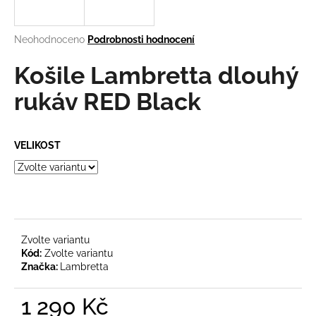
a
j
Průměrné
Neohodnoceno
Podrobnosti hodnocení
í
hodnocení
produktu
Košile Lambretta dlouhý
t
je
?
0,0
rukáv RED Black
z
5
hvězdiček.
VELIKOST
HLEDAT
D
o
Zvolte variantu
Kód:
Zvolte variantu
p
Značka:
Lambretta
o
r
1 290 Kč
u