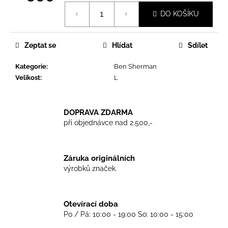
č
Měrná
u
DO KOŠÍKU
cena:
j
e
m
Zeptat se
Hlídat
Sdílet
e
Kategorie
:
Ben Sherman
Velikost
:
L
TRIKO
SKINHEADS
NEVER
DOPRAVA ZDARMA
DIE
-
při objednávce nad 2.500,-
BLACK
450
Kč
Záruka originálních
výrobků značek.
Otevírací doba
Po / Pá: 10:00 - 19:00 So: 10:00 - 15:00