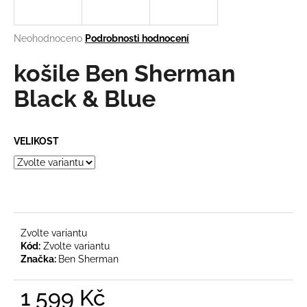
a
j
Průměrné
Neohodnoceno
Podrobnosti hodnocení
í
hodnocení
produktu
košile Ben Sherman
t
je
?
0,0
Black & Blue
z
5
hvězdiček.
VELIKOST
HLEDAT
D
o
Zvolte variantu
Kód:
Zvolte variantu
p
Značka:
Ben Sherman
o
r
1 599 Kč
u