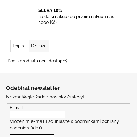
SLEVA 10%
na další nákup (po prvním nákupu nad
5000 Kč)
Popis
Diskuze
Popis produktu není dostupný
Z
á
Odebírat newsletter
p
Nezmeškejte žádné novinky či slevy!
a
t
E-mail
í
Vložením e-mailu souhlasíte s
podmínkami ochrany
osobních údajů