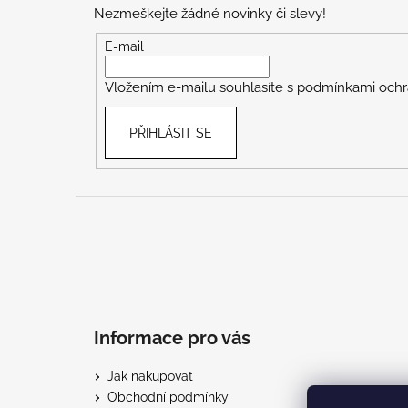
p
Nezmeškejte žádné novinky či slevy!
a
t
E-mail
í
Vložením e-mailu souhlasíte s
podmínkami ochr
PŘIHLÁSIT SE
Informace pro vás
Jak nakupovat
Obchodní podmínky