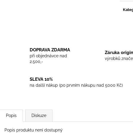
TRIKO COCKNEY REJECT - WHITE
TRIKO SKINHEA
450 Kč
450 Kč
Kateg
DOPRAVA ZDARMA
Záruka origi
při objednávce nad
výrobků znače
2.500,-
SLEVA 10%
na další nákup (po prvním nákupu nad 5000 Kč)
Popis
Diskuze
Popis produktu není dostupný