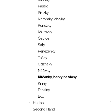
TRIKO COCKNEY REJECT - OXBLOOD
l
Pásek
499 Kč
Přezky
Náramky, obojky
Ponožky
Kšiltovky
Čepice
Šály
Peněženky
Tašky
Odznaky
Nášivky
Klíčenky, barvy na vlasy
Knihy
Fanziny
Box
Hudba
Second Hand