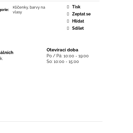
DS NEVER DIE - BLACK
Tisk
Klíčenky, barvy na
orie
:
vlasy
Zeptat se
Hlídat
Sdílet
Otevírací doba
nálních
Po / Pá: 10:00 - 19:00
k.
So: 10:00 - 15:00