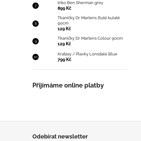
triko Ben Sherman grey
899 Kč
Tkaničky Dr. Martens žluté kulaté
90cm
129 Kč
Tkaničky Dr. Martens Colour 90cm
129 Kč
Kraťasy / Plavky Lonsdale Blue
799 Kč
Přijímáme online platby
Z
á
Odebírat newsletter