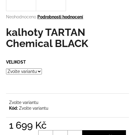
a
j
Průměrné
Neohodnoceno
Podrobnosti hodnocení
í
hodnocení
produktu
kalhoty TARTAN
t
je
?
0,0
Chemical BLACK
z
5
hvězdiček.
VELIKOST
HLEDAT
D
o
Zvolte variantu
Kód:
Zvolte variantu
p
o
r
1 699 Kč
u
Měrná