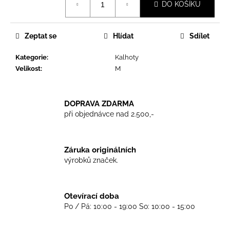
č
DO KOŠÍKU
cena:
u
j
e
Zeptat se
Hlídat
Sdílet
m
e
Kategorie
:
Kalhoty
Velikost
:
M
TKANIČKY
DR.
DOPRAVA ZDARMA
MARTENS
ŽLUTÉ
při objednávce nad 2.500,-
KULATÉ
120CM
129
Záruka originálních
Kč
výrobků značek.
Otevírací doba
Po / Pá: 10:00 - 19:00 So: 10:00 - 15:00