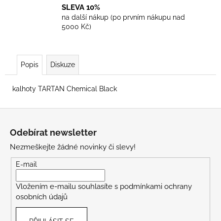
SLEVA 10%
na další nákup (po prvním nákupu nad
5000 Kč)
Popis
Diskuze
kalhoty TARTAN Chemical Black
Z
á
Odebírat newsletter
p
Nezmeškejte žádné novinky či slevy!
a
t
E-mail
í
Vložením e-mailu souhlasíte s
podmínkami ochrany
osobních údajů