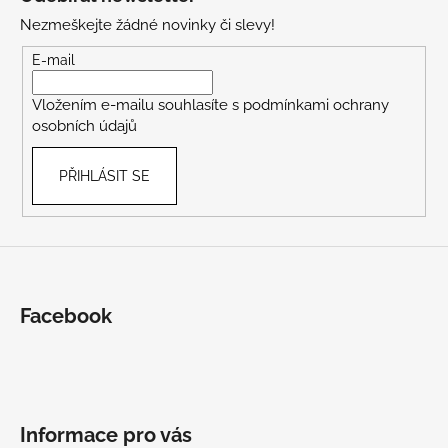
p
Nezmeškejte žádné novinky či slevy!
a
t
E-mail
í
Vložením e-mailu souhlasíte s
podmínkami ochrany
osobních údajů
PŘIHLÁSIT SE
Facebook
Informace pro vás