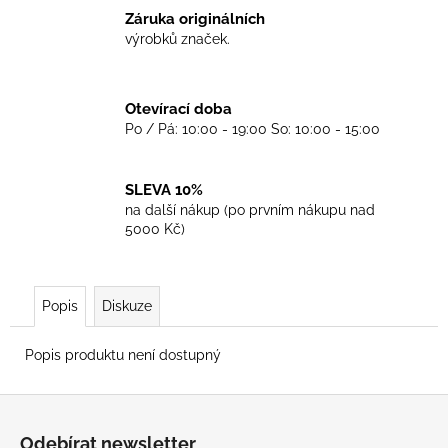
č
Záruka originálních
u
výrobků značek.
j
e
m
Otevírací doba
e
Po / Pá: 10:00 - 19:00 So: 10:00 - 15:00
TRIKO
COCKNEY
SLEVA 10%
REJECT
na další nákup (po prvním nákupu nad
-
5000 Kč)
OXBLOOD
499
Kč
Popis
Diskuze
Popis produktu není dostupný
Z
á
Odebírat newsletter