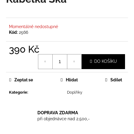
je
a
0,0
z
j
5
í
hvězdiček.
Momentálně nedostupné
t
Kód:
2566
?
390 Kč
Měrná
DO KOŠÍKU
cena:
HLEDAT
Zeptat se
Hlídat
Sdílet
Kategorie
:
Doplňky
D
o
p
DOPRAVA ZDARMA
o
při objednávce nad 2.500,-
r
u