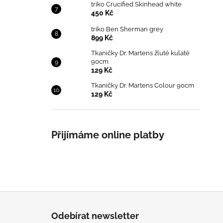
triko Crucified Skinhead white
450 Kč
triko Ben Sherman grey
899 Kč
Tkaničky Dr. Martens žluté kulaté
90cm
129 Kč
Tkaničky Dr. Martens Colour 90cm
129 Kč
Přijímáme online platby
Z
á
Odebírat newsletter