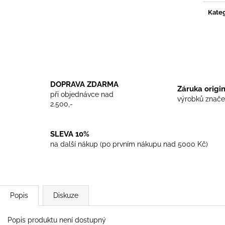
TRIKO COCKNEY REJECT - WHITE
TRIKO SKINHEA
Kateg
450 Kč
450 Kč
DOPRAVA ZDARMA
Záruka origi
při objednávce nad
výrobků znače
2.500,-
SLEVA 10%
na další nákup (po prvním nákupu nad 5000 Kč)
Popis
Diskuze
Popis produktu není dostupný