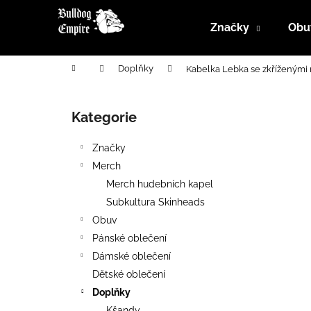
K
Přejít
na
o
Značky
Obu
obsah
Zpět
Zpět
š
do
do
í
Domů
Doplňky
Kabelka Lebka se zkříženými
k
obchodu
obchodu
P
o
Kategorie
Přeskočit
s
kategorie
t
Značky
r
Merch
a
Merch hudebních kapel
n
Subkultura Skinheads
n
Obuv
í
Pánské oblečení
p
Dámské oblečení
a
Dětské oblečení
n
Doplňky
e
Kšandy