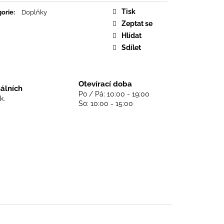
DS NEVER DIE - BLACK
Tisk
orie
:
Doplňky
Zeptat se
Hlídat
Sdílet
Otevírací doba
nálních
Po / Pá: 10:00 - 19:00
k.
So: 10:00 - 15:00