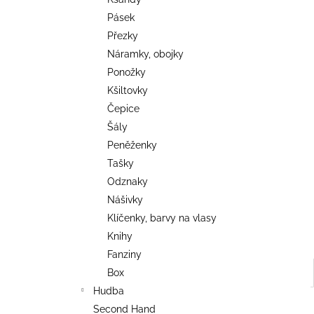
TRIKO COCKNEY REJECT - OXBLOOD
l
Pásek
499 Kč
Přezky
Náramky, obojky
Ponožky
Kšiltovky
Čepice
Šály
Peněženky
Tašky
Odznaky
Nášivky
Klíčenky, barvy na vlasy
Knihy
Fanziny
Box
Hudba
Second Hand