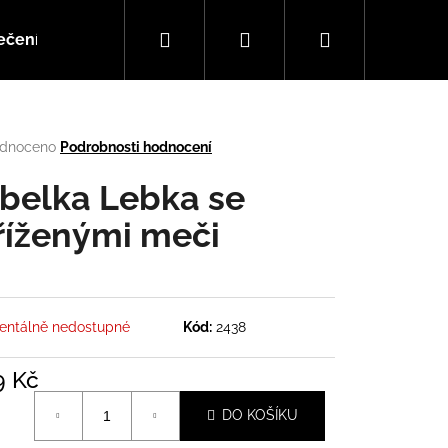
Hledat
Přihlášení
Nákupní
ečení
Doplňky
Hudba
košík
rné
dnoceno
Podrobnosti hodnocení
cení
tu
belka Lebka se
říženými meči
ček.
ntálně nedostupné
Kód:
2438
9 Kč
Následující
á
DO KOŠÍKU