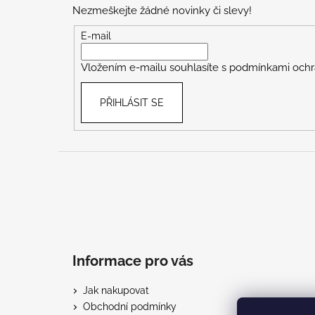
p
Nezmeškejte žádné novinky či slevy!
a
t
E-mail
í
Vložením e-mailu souhlasíte s
podmínkami ochr
PŘIHLÁSIT SE
Informace pro vás
Jak nakupovat
Obchodní podmínky