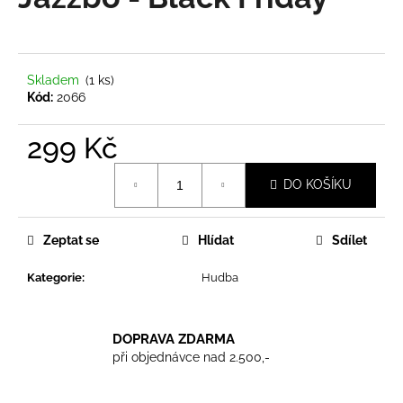
je
a
0,0
z
j
5
í
hvězdiček.
Skladem
(1 ks)
t
Kód:
2066
?
299 Kč
Měrná
DO KOŠÍKU
cena:
HLEDAT
Zeptat se
Hlídat
Sdílet
Kategorie
:
Hudba
D
o
p
DOPRAVA ZDARMA
o
při objednávce nad 2.500,-
r
u