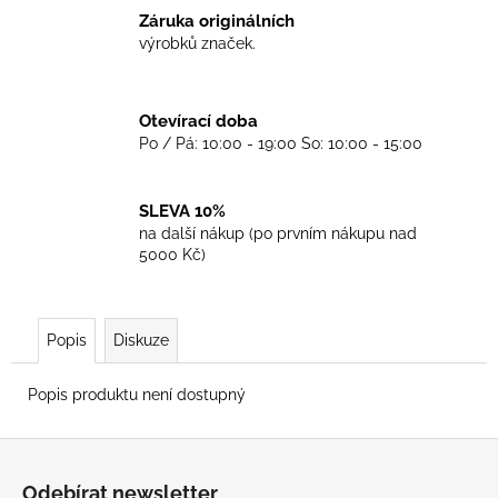
č
Záruka originálních
u
výrobků značek.
j
e
m
Otevírací doba
e
Po / Pá: 10:00 - 19:00 So: 10:00 - 15:00
TRIKO
COCKNEY
SLEVA 10%
REJECT
na další nákup (po prvním nákupu nad
-
5000 Kč)
OXBLOOD
499
Kč
Popis
Diskuze
Popis produktu není dostupný
Z
á
Odebírat newsletter