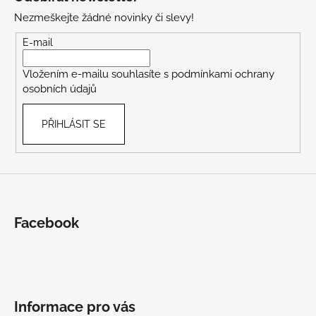
p
Nezmeškejte žádné novinky či slevy!
a
t
E-mail
í
Vložením e-mailu souhlasíte s
podmínkami ochrany
osobních údajů
PŘIHLÁSIT SE
Facebook
Informace pro vás