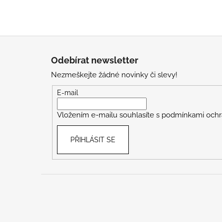
Z
á
Odebírat newsletter
p
Nezmeškejte žádné novinky či slevy!
a
t
E-mail
í
Vložením e-mailu souhlasíte s
podmínkami ochr
PŘIHLÁSIT SE