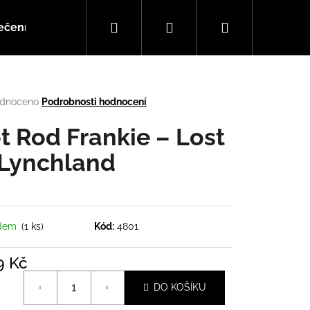
Hledat
Přihlášení
Nákupní
ečení
Doplňky
Hudba
košík
rné
dnoceno
Podrobnosti hodnocení
cení
tu
t Rod Frankie – Lost
 Lynchland
ček.
adem
(1 ks)
Kód:
4801
9 Kč
Následující
á
DO KOŠÍKU