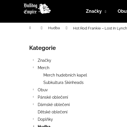
K
Přejít
na
o
Značky
Obu
obsah
Zpět
Zpět
š
do
do
í
Domů
Hudba
Hot Rod Frankie – Lost In Lync
k
obchodu
obchodu
P
o
Kategorie
Přeskočit
s
kategorie
t
Značky
r
Merch
a
Merch hudebních kapel
n
Subkultura Skinheads
n
Obuv
í
Pánské oblečení
p
Dámské oblečení
a
Dětské oblečení
n
Doplňky
e
Hudba