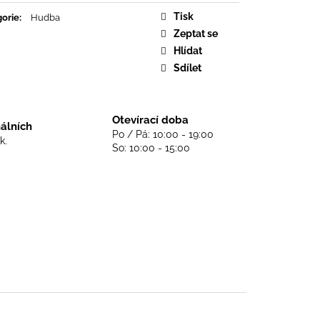
DS NEVER DIE - BLACK
Tisk
orie
:
Hudba
Zeptat se
Hlídat
Sdílet
Otevírací doba
nálních
Po / Pá: 10:00 - 19:00
k.
So: 10:00 - 15:00