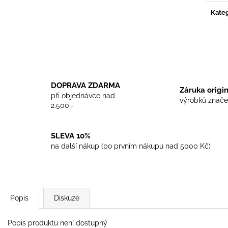
TRIKO COCKNEY REJECT - WHITE
TRIKO SKINHEA
Kateg
450 Kč
450 Kč
DOPRAVA ZDARMA
Záruka origi
při objednávce nad
výrobků znače
2.500,-
SLEVA 10%
na další nákup (po prvním nákupu nad 5000 Kč)
Popis
Diskuze
Popis produktu není dostupný