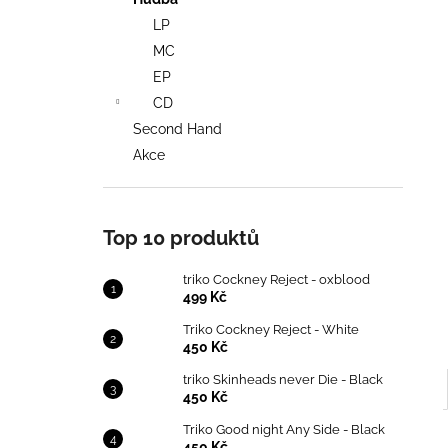
TRIKO COCKNEY REJECT - OXBLOOD
l
LP
499 Kč
MC
EP
CD
Second Hand
Akce
Top 10 produktů
triko Cockney Reject - oxblood
499 Kč
Triko Cockney Reject - White
450 Kč
triko Skinheads never Die - Black
450 Kč
Triko Good night Any Side - Black
450 Kč