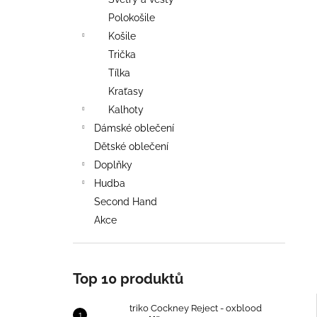
TRIKO COCKNEY REJECT - OXBLOOD
l
Polokošile
499 Kč
Košile
Trička
Tílka
Kraťasy
Kalhoty
Dámské oblečení
Dětské oblečení
Doplňky
Hudba
Second Hand
Akce
Top 10 produktů
triko Cockney Reject - oxblood