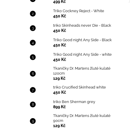
499 Kč
Triko Cockney Reject - White
450 Kč
triko Skinheads never Die - Black
450 Kč
Triko Good night Any Side - Black
450 Kč
Triko Good night Any Side - white
450 Kč
Tkaničky Dr. Martens žluté kulaté
120cm
129 Kč
triko Crucified Skinhead white
450 Kč
triko Ben Sherman grey
899 Kč
Tkaničky Dr. Martens žluté kulaté
90cm
129 Kč