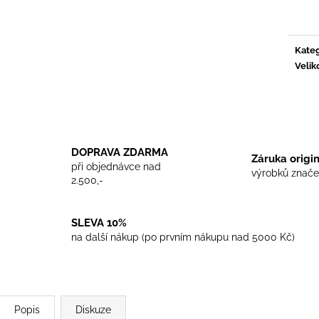
TRIKO COCKNEY REJECT - WHITE
TRIKO SKINHEA
cena:
450 Kč
450 Kč
Kateg
Velik
DOPRAVA ZDARMA
Záruka origi
při objednávce nad
výrobků znače
2.500,-
SLEVA 10%
na další nákup (po prvním nákupu nad 5000 Kč)
Popis
Diskuze