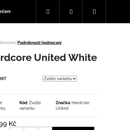
Hledat
Přihlášení
Nákupní
ečení
Doplňky
Hudba
košík
rné
dnoceno
Podrobnosti hodnocení
cení
tu
rdcore United White
OST
ček.
te
Kód:
Zvolte
Značka:
Hardcore
ntu
variantu
United
Následující
999 Kč
á