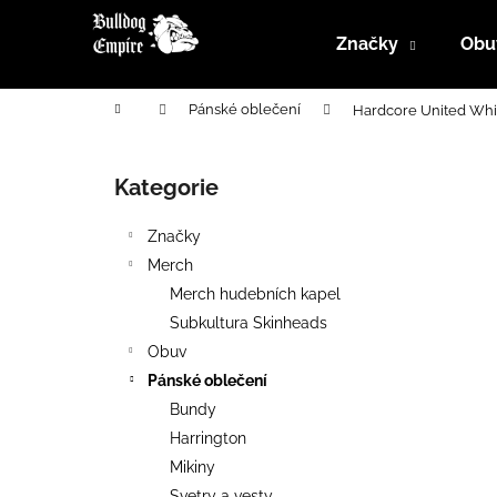
K
Přejít
na
o
Značky
Obu
obsah
Zpět
Zpět
š
do
do
í
Domů
Pánské oblečení
Hardcore United Whi
k
obchodu
obchodu
P
o
Kategorie
Přeskočit
s
kategorie
t
Značky
r
Merch
a
Merch hudebních kapel
n
Subkultura Skinheads
n
Obuv
í
Pánské oblečení
p
Bundy
a
Harrington
n
Mikiny
e
Svetry a vesty