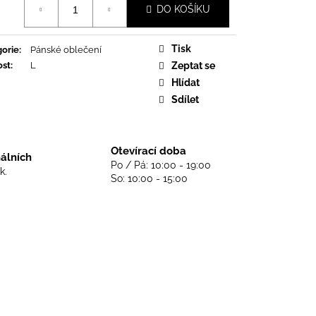
DS NEVER DIE - BLACK
DO KOŠÍKU
Tisk
orie
:
Pánské oblečení
ost
:
L
Zeptat se
Hlídat
Sdílet
Otevírací doba
nálních
Po / Pá: 10:00 - 19:00
k.
So: 10:00 - 15:00