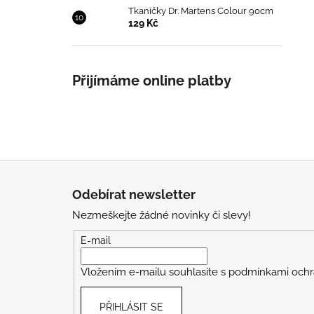
Tkaničky Dr. Martens Colour 90cm
129 Kč
Přijímáme online platby
Z
á
Odebírat newsletter
p
Nezmeškejte žádné novinky či slevy!
a
t
E-mail
í
Vložením e-mailu souhlasíte s
podmínkami ochr
PŘIHLÁSIT SE