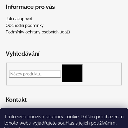
Informace pro vás
Jak nakupovat
Obchodní podmínky
Podmínky ochrany osobních údajů
Vyhledávání
HLEDAT
Kontakt
+420 775 697 782
Tento web používá soubory cookie. Dalším procházením
https://www.facebook.com/Streetpunk.cz
tohoto webu vyjadřujete souhlas s jejich používáním..