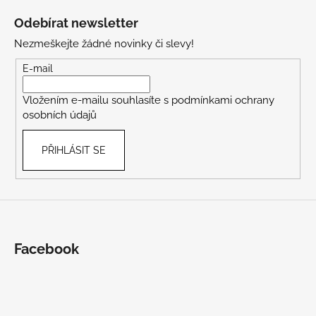
á
Odebírat newsletter
p
Nezmeškejte žádné novinky či slevy!
a
t
E-mail
í
Vložením e-mailu souhlasíte s
podmínkami ochrany
osobních údajů
PŘIHLÁSIT SE
Facebook