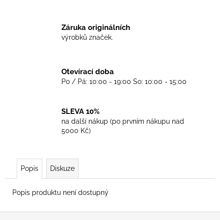
č
u
j
Záruka originálních
e
výrobků značek.
m
e
Otevírací doba
Po / Pá: 10:00 - 19:00 So: 10:00 - 15:00
TRIKO
GOOD
NIGHT
ANY
SLEVA 10%
SIDE
na další nákup (po prvním nákupu nad
-
5000 Kč)
BLACK
450
Kč
Popis
Diskuze
Popis produktu není dostupný
Z