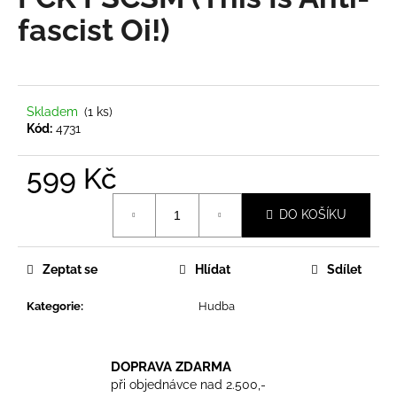
je
a
0,0
fascist Oi!)
z
j
5
í
hvězdiček.
t
?
Skladem
(1 ks)
Kód:
4731
599 Kč
Měrná
HLEDAT
DO KOŠÍKU
cena:
Zeptat se
Hlídat
Sdílet
D
o
Kategorie
:
Hudba
p
o
r
DOPRAVA ZDARMA
u
při objednávce nad 2.500,-