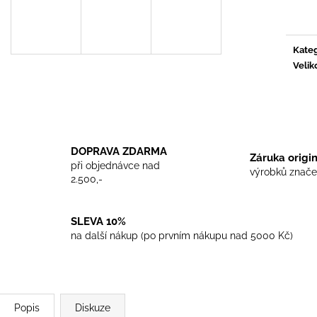
TRIKO COCKNEY REJECT - WHITE
TRIKO SKINHEA
cena:
450 Kč
450 Kč
Kateg
Velik
DOPRAVA ZDARMA
Záruka origi
při objednávce nad
výrobků znače
2.500,-
SLEVA 10%
na další nákup (po prvním nákupu nad 5000 Kč)
Popis
Diskuze