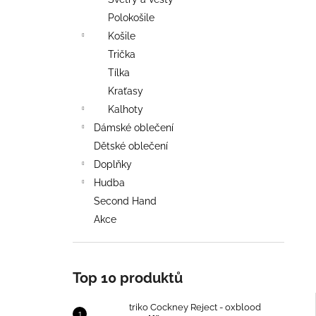
TRIKO COCKNEY REJECT - OXBLOOD
l
Polokošile
499 Kč
Košile
Trička
Tílka
Kraťasy
Kalhoty
Dámské oblečení
Dětské oblečení
Doplňky
Hudba
Second Hand
Akce
Top 10 produktů
triko Cockney Reject - oxblood