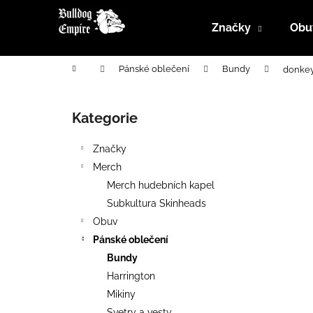
K
Přejít
na
o
Značky
Obu
obsah
Zpět
Zpět
š
do
do
í
Domů
Pánské oblečení
Bundy
donkey
k
obchodu
obchodu
P
o
Kategorie
Přeskočit
s
kategorie
t
Značky
r
Merch
a
Merch hudebních kapel
n
Subkultura Skinheads
n
Obuv
í
Pánské oblečení
p
Bundy
a
Harrington
n
Mikiny
e
Svetry a vesty