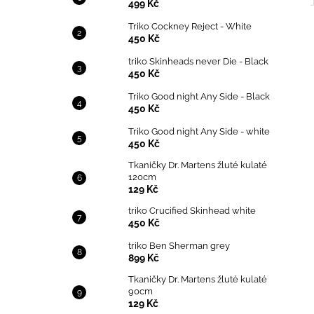
499 Kč
Triko Cockney Reject - White
450 Kč
triko Skinheads never Die - Black
450 Kč
Triko Good night Any Side - Black
450 Kč
Triko Good night Any Side - white
450 Kč
Tkaničky Dr. Martens žluté kulaté
120cm
129 Kč
triko Crucified Skinhead white
450 Kč
triko Ben Sherman grey
899 Kč
Tkaničky Dr. Martens žluté kulaté
90cm
129 Kč