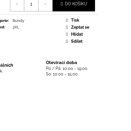
DS NEVER DIE - BLACK
DO KOŠÍKU
Tisk
orie
:
Bundy
ost
:
3XL
Zeptat se
Hlídat
Sdílet
Otevírací doba
nálních
Po / Pá: 10:00 - 19:00
k.
So: 10:00 - 15:00