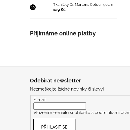
Tkaničky Dr. Martens Colour 90cm
129 Kč
Přijímáme online platby
Z
á
Odebírat newsletter
p
Nezmeškejte žádné novinky či slevy!
a
t
E-mail
í
Vložením e-mailu souhlasíte s
podmínkami ochr
PŘIHLÁSIT SE