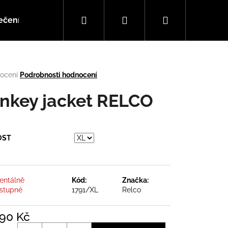
Hledat
Přihlášení
Nákupní
ečení
Doplňky
Hudba
košík
rné
ocení
Podrobnosti hodnocení
cení
tu
nkey jacket RELCO
OST
ček.
ntálně
Kód:
Značka:
stupné
1791/XL
Relco
Následující
890 Kč
á