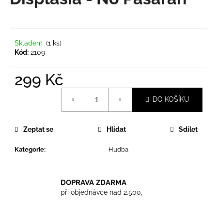
je
a
0,0
z
j
5
í
hvězdiček.
Skladem
(1 ks)
t
Kód:
2109
?
299 Kč
Měrná
DO KOŠÍKU
cena:
HLEDAT
Zeptat se
Hlídat
Sdílet
Kategorie
:
Hudba
D
o
p
DOPRAVA ZDARMA
o
při objednávce nad 2.500,-
r
u