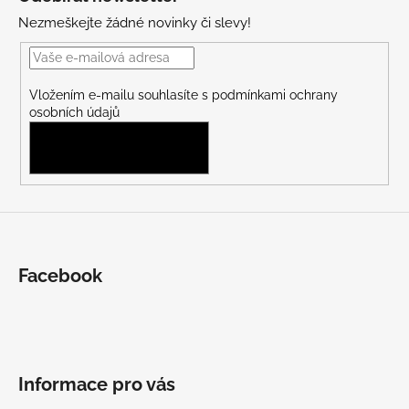
p
Nezmeškejte žádné novinky či slevy!
a
t
í
Vložením e-mailu souhlasíte s
podmínkami ochrany
osobních údajů
PŘIHLÁSIT SE
Facebook
Informace pro vás