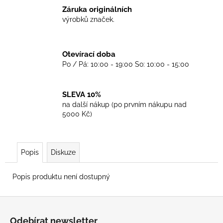
č
Záruka originálních
u
výrobků značek.
j
e
m
Otevírací doba
e
Po / Pá: 10:00 - 19:00 So: 10:00 - 15:00
TKANIČKY
DR.
SLEVA 10%
MARTENS
na další nákup (po prvním nákupu nad
ŽLUTÉ
5000 Kč)
KULATÉ
120CM
129
Kč
Popis
Diskuze
Popis produktu není dostupný
Z
á
Odebírat newsletter