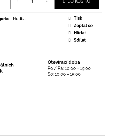
DS NEVER DIE - BLACK
DO KOŠÍKU
Tisk
orie
:
Hudba
Zeptat se
Hlídat
Sdílet
Otevírací doba
nálních
Po / Pá: 10:00 - 19:00
k.
So: 10:00 - 15:00