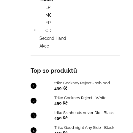
TRIKO COCKNEY REJECT - OXBLOOD
l
LP
499 Kč
MC
EP
CD
Second Hand
Akce
Top 10 produktů
triko Cockney Reject - oxblood
499 Kč
Triko Cockney Reject - White
450 Kč
triko Skinheads never Die - Black
450 Kč
Triko Good night Any Side - Black
450 Kč