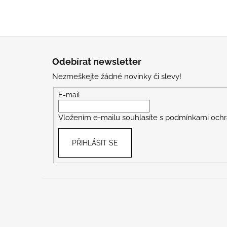
Z
á
Odebírat newsletter
p
Nezmeškejte žádné novinky či slevy!
a
t
E-mail
í
Vložením e-mailu souhlasíte s
podmínkami ochr
PŘIHLÁSIT SE