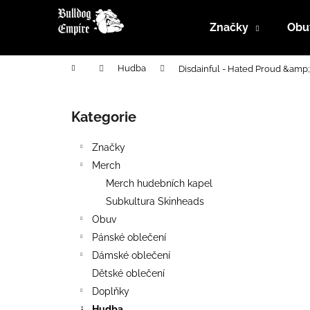
K
Přejít
na
o
Značky
Obu
obsah
Zpět
Zpět
š
do
do
í
Domů
Hudba
Disdainful - Hated Proud &amp;
k
obchodu
obchodu
P
o
Kategorie
Přeskočit
s
kategorie
t
Značky
r
Merch
a
Merch hudebních kapel
n
Subkultura Skinheads
n
Obuv
í
Pánské oblečení
p
Dámské oblečení
a
Dětské oblečení
n
Doplňky
e
Hudba