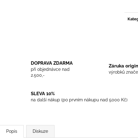
TRIKO COCKNEY REJECT - WHITE
TRIKO SKINHEA
cena:
450 Kč
450 Kč
Kateg
DOPRAVA ZDARMA
Záruka origi
při objednávce nad
výrobků znače
2.500,-
SLEVA 10%
na další nákup (po prvním nákupu nad 5000 Kč)
Popis
Diskuze