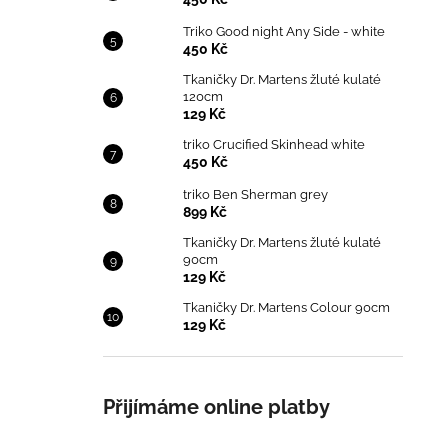
Triko Good night Any Side - white
450 Kč
Tkaničky Dr. Martens žluté kulaté
120cm
129 Kč
triko Crucified Skinhead white
450 Kč
triko Ben Sherman grey
899 Kč
Tkaničky Dr. Martens žluté kulaté
90cm
129 Kč
Tkaničky Dr. Martens Colour 90cm
129 Kč
Přijímáme online platby