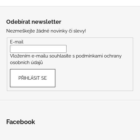
Z
á
Odebírat newsletter
p
Nezmeškejte žádné novinky či slevy!
a
t
E-mail
í
Vložením e-mailu souhlasíte s
podmínkami ochrany
osobních údajů
PŘIHLÁSIT SE
Facebook