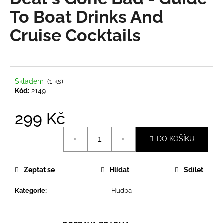
je
a
0,0
To Boat Drinks And
z
j
Cruise Cocktails
5
í
hvězdiček.
t
?
Skladem
(1 ks)
Kód:
2149
299 Kč
HLEDAT
Měrná
DO KOŠÍKU
cena:
D
o
Zeptat se
Hlídat
Sdílet
p
o
Kategorie
:
Hudba
r
u