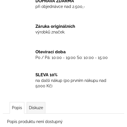
č
DOPRAVA ZDARMA
u
při objednávce nad 2.500,-
j
e
m
Záruka originálních
e
výrobků značek.
TRIKO
Otevírací doba
CRUCIFIED
Po / Pá: 10:00 - 19:00 So: 10:00 - 15:00
SKINHEAD
WHITE
450
SLEVA 10%
Kč
na další nákup (po prvním nákupu nad
5000 Kč)
Popis
Diskuze
Popis produktu není dostupný