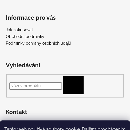
Informace pro vás
Jak nakupovat
Obchodní podmínky
Podmínky ochrany osobních údajů
Vyhledávání
HLEDAT
Kontakt
+420 775 697 782
Tento web používá soubory cookie. Dalším procházením