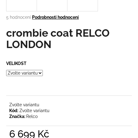
a
j
Průměrné
5 hodnocení
Podrobnosti hodnocení
í
hodnocení
produktu
crombie coat RELCO
t
je
?
3,0
LONDON
z
5
hvězdiček.
VELIKOST
HLEDAT
D
o
Zvolte variantu
Kód:
Zvolte variantu
p
Značka:
Relco
o
r
6 699 Kč
u