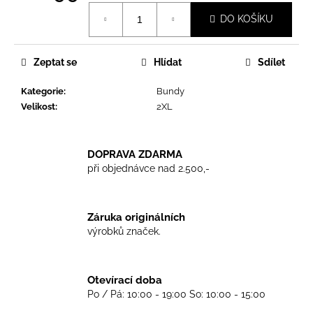
č
Měrná
u
DO KOŠÍKU
cena:
j
e
m
Zeptat se
Hlídat
Sdílet
e
Kategorie
:
Bundy
Velikost
:
2XL
TRIKO
BEN
SHERMAN
DOPRAVA ZDARMA
GREY
při objednávce nad 2.500,-
899
Kč
Záruka originálních
výrobků značek.
Otevírací doba
Po / Pá: 10:00 - 19:00 So: 10:00 - 15:00