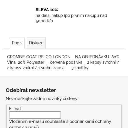
SLEVA 10%
na další nákup (po prvním nákupu nad
5000 Kč)
Popis
Diskuze
CROMBIE COAT RELCO LONDON NA OBJEDNÁVKU 80%
Vlna 20% Polyester červená podšívka 2 kapsy svrchní /
2 kapsy vnitřní / 1 vrchní kapsa 3 knoflíky
Z
á
Odebírat newsletter
p
Nezmeškejte žádné novinky či slevy!
a
t
E-mail
í
Vložením e-mailu souhlasíte s
podmínkami ochrany
osobních údajů