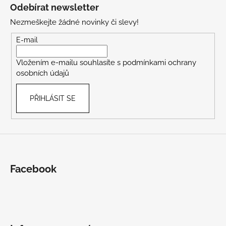
á
Odebírat newsletter
p
Nezmeškejte žádné novinky či slevy!
a
t
E-mail
í
Vložením e-mailu souhlasíte s
podmínkami ochrany
osobních údajů
PŘIHLÁSIT SE
Facebook