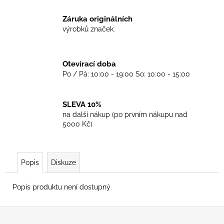
č
u
Záruka originálních
j
výrobků značek.
e
m
e
Otevírací doba
Po / Pá: 10:00 - 19:00 So: 10:00 - 15:00
TKANIČKY
DR.
MARTENS
SLEVA 10%
COLOUR
na další nákup (po prvním nákupu nad
90CM
5000 Kč)
129
Kč
Popis
Diskuze
Popis produktu není dostupný
Z