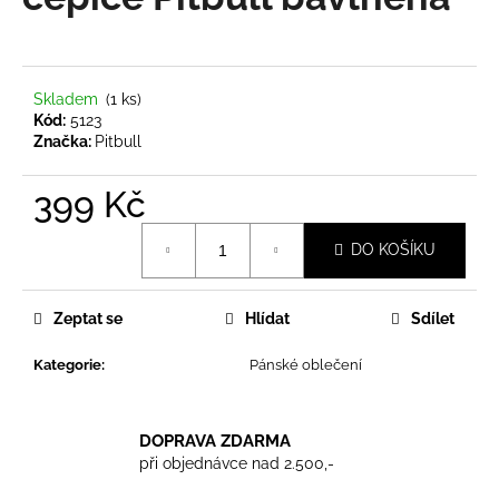
je
a
0,0
z
j
5
í
hvězdiček.
Skladem
(1 ks)
t
Kód:
5123
?
Značka:
Pitbull
399 Kč
Měrná
DO KOŠÍKU
cena:
HLEDAT
Zeptat se
Hlídat
Sdílet
D
Kategorie
:
Pánské oblečení
o
p
o
DOPRAVA ZDARMA
r
při objednávce nad 2.500,-
u