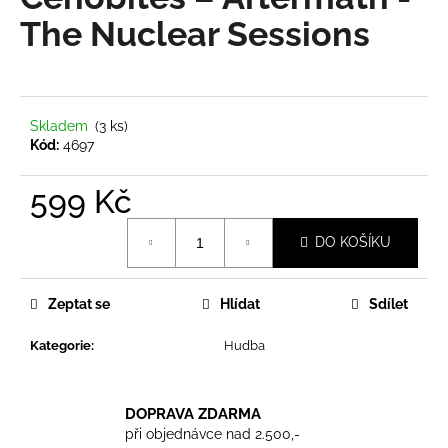
je
a
0,0
The Nuclear Sessions
z
j
5
í
hvězdiček.
t
?
Skladem
(3 ks)
Kód:
4697
599 Kč
Měrná
HLEDAT
DO KOŠÍKU
cena:
Zeptat se
Hlídat
Sdílet
D
o
Kategorie
:
Hudba
p
o
r
DOPRAVA ZDARMA
u
při objednávce nad 2.500,-