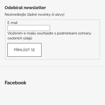
á
Odebírat newsletter
p
Nezmeškejte žádné novinky či slevy!
a
t
E-mail
í
Vložením e-mailu souhlasíte s
podmínkami ochrany
osobních údajů
PŘIHLÁSIT SE
Facebook