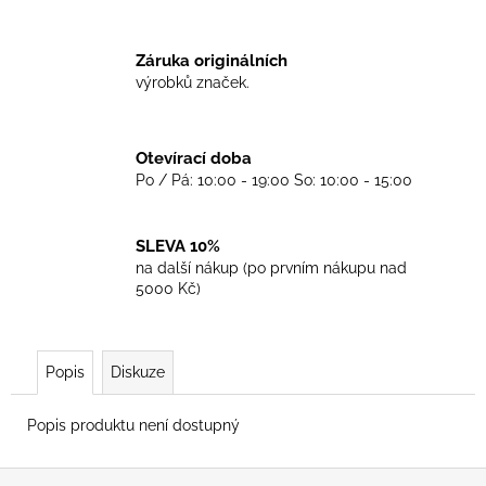
č
u
j
Záruka originálních
e
výrobků značek.
m
e
Otevírací doba
Po / Pá: 10:00 - 19:00 So: 10:00 - 15:00
TKANIČKY
DR.
MARTENS
COLOUR
SLEVA 10%
90CM
na další nákup (po prvním nákupu nad
129
5000 Kč)
Kč
Popis
Diskuze
Popis produktu není dostupný
Z