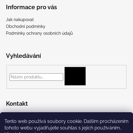
Informace pro vás
Jak nakupovat
Obchodní podmínky
Podmínky ochrany osobních údajů
Vyhledávání
HLEDAT
Kontakt
+420 775 697 782
Tento web používá soubory cookie. Dalším procházením
https://www.facebook.com/Streetpunk.cz
tohoto webu vyjadřujete souhlas s jejich používáním..