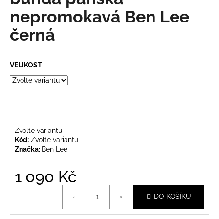
je
a
0,0
nepromokavá Ben Lee
z
j
černá
5
í
hvězdiček.
t
?
VELIKOST
HLEDAT
Zvolte variantu
Kód:
Zvolte variantu
Značka:
Ben Lee
D
o
1 090 Kč
p
o
Měrná
DO KOŠÍKU
r
cena:
u