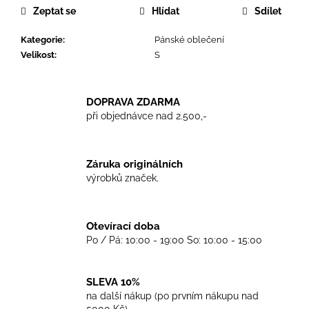
č
Zeptat se
Hlídat
Sdílet
u
j
Kategorie
:
Pánské oblečení
e
Velikost
:
S
m
e
DOPRAVA ZDARMA
při objednávce nad 2.500,-
TRIKO
CRUCIFIED
SKINHEAD
WHITE
Záruka originálních
450
výrobků značek.
Kč
Otevírací doba
Po / Pá: 10:00 - 19:00 So: 10:00 - 15:00
SLEVA 10%
na další nákup (po prvním nákupu nad
5000 Kč)