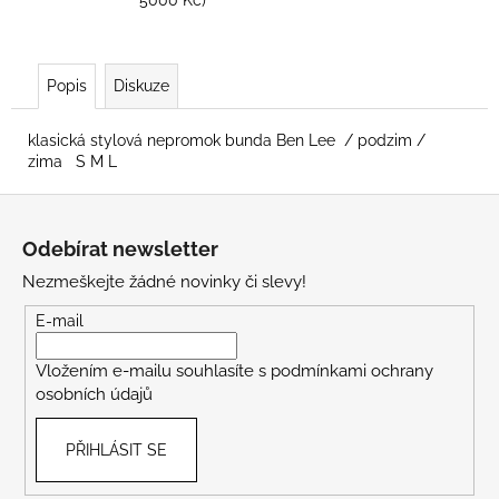
Popis
Diskuze
klasická stylová nepromok bunda Ben Lee / podzim /
zima S M L
Z
á
Odebírat newsletter
p
Nezmeškejte žádné novinky či slevy!
a
t
E-mail
í
Vložením e-mailu souhlasíte s
podmínkami ochrany
osobních údajů
PŘIHLÁSIT SE