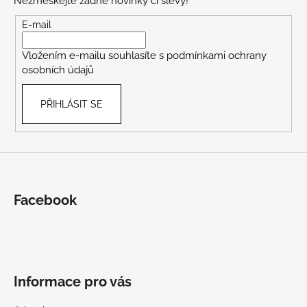
Nezmeškejte žádné novinky či slevy!
a
t
E-mail
í
Vložením e-mailu souhlasíte s
podmínkami ochrany
osobních údajů
PŘIHLÁSIT SE
Facebook
Informace pro vás