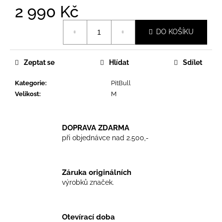
č
2 990 Kč
u
j
Měrná
DO KOŠÍKU
e
cena:
m
e
Zeptat se
Hlídat
Sdílet
Kategorie
:
PitBull
TKANIČKY
DR.
Velikost
:
M
MARTENS
ŽLUTÉ
KULATÉ
90CM
DOPRAVA ZDARMA
při objednávce nad 2.500,-
129
Kč
Záruka originálních
výrobků značek.
Otevírací doba