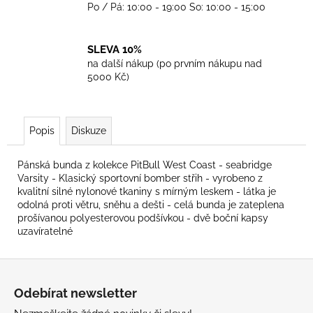
Po / Pá: 10:00 - 19:00 So: 10:00 - 15:00
SLEVA 10%
na další nákup (po prvním nákupu nad
5000 Kč)
Popis
Diskuze
Pánská bunda z kolekce PitBull West Coast - seabridge
Varsity - Klasický sportovní bomber střih - vyrobeno z
kvalitní silné nylonové tkaniny s mírným leskem - látka je
odolná proti větru, sněhu a dešti - celá bunda je zateplena
prošívanou polyesterovou podšívkou - dvě boční kapsy
uzavíratelné
Z
á
Odebírat newsletter
p