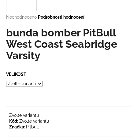
a
j
Průměrné
Neohodnoceno
Podrobnosti hodnocení
í
hodnocení
produktu
bunda bomber PitBull
t
je
?
0,0
West Coast Seabridge
z
Varsity
5
hvězdiček.
HLEDAT
VELIKOST
D
o
p
Zvolte variantu
o
Kód:
Zvolte variantu
r
Značka:
Pitbull
u