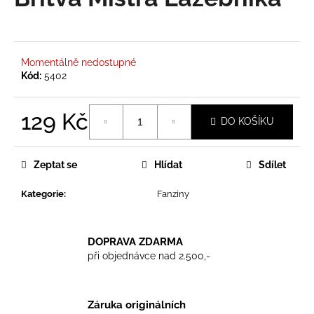
je
a
0,0
z
j
5
í
hvězdiček.
Momentálně nedostupné
t
Kód:
5402
?
129 Kč
DO KOŠÍKU
Měrná
cena:
HLEDAT
Zeptat se
Hlídat
Sdílet
Kategorie
:
Fanziny
D
o
DOPRAVA ZDARMA
p
při objednávce nad 2.500,-
o
r
u
Záruka originálních