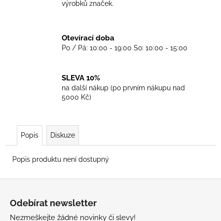
č
výrobků značek.
u
j
e
Otevírací doba
m
Po / Pá: 10:00 - 19:00 So: 10:00 - 15:00
e
SLEVA 10%
TKANIČKY
na další nákup (po prvním nákupu nad
DR.
5000 Kč)
MARTENS
ŽLUTÉ
KULATÉ
90CM
Popis
Diskuze
129
Kč
Popis produktu není dostupný
Z
á
Odebírat newsletter
p
Nezmeškejte žádné novinky či slevy!