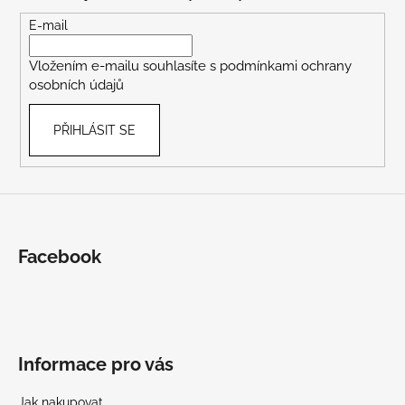
a
t
E-mail
í
Vložením e-mailu souhlasíte s
podmínkami ochrany
osobních údajů
PŘIHLÁSIT SE
Facebook
Informace pro vás
Jak nakupovat