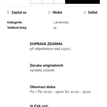
č
u
j
Zeptat se
Hlídat
Sdílet
e
m
Kategorie
:
Lambretta
e
Velikost boty
:
41
TKANIČKY
DOPRAVA ZDARMA
DR.
při objednávce nad 2.500,-
MARTENS
ŽLUTÉ
KULATÉ
120CM
Záruka originálních
129
výrobků značek.
Kč
Otevírací doba
Po / Pá: 10:00 - 19:00 So: 10:00 - 15:00
SLEVA 10%