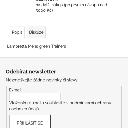
na další nákup (po prvním nákupu nad
5000 Kč)
Popis
Diskuze
Lambretta Mens green Trainers
Z
á
Odebírat newsletter
p
Nezmeškejte žádné novinky či slevy!
a
t
E-mail
í
Vložením e-mailu souhlasíte s
podmínkami ochrany
osobních údajů
PŘIHLÁSIT SE