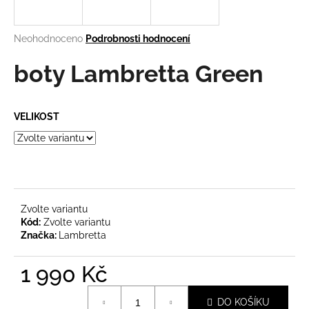
a
j
Průměrné
Neohodnoceno
Podrobnosti hodnocení
í
hodnocení
produktu
boty Lambretta Green
t
je
?
0,0
z
VELIKOST
5
hvězdiček.
HLEDAT
Zvolte variantu
D
Kód:
Zvolte variantu
o
Značka:
Lambretta
p
o
1 990 Kč
r
Měrná
u
DO KOŠÍKU
cena: