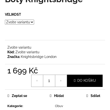
je
a
0,0
z
j
VELIKOST
5
í
hvězdiček.
t
?
Zvolte variantu
Kód:
Zvolte variantu
Značka:
Knightsbridge London
HLEDAT
1 699 Kč
Měrná
D
DO KOŠÍKU
cena:
o
p
o
Zeptat se
Hlídat
Sdílet
r
u
Kategorie
:
Obuv