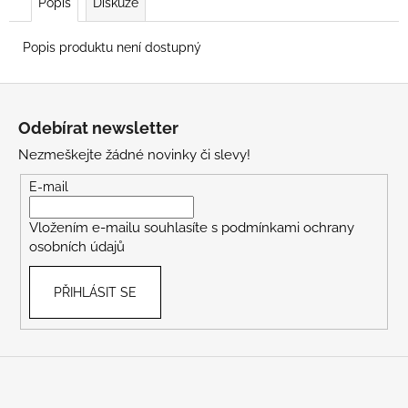
Popis
Diskuze
Popis produktu není dostupný
Z
á
Odebírat newsletter
p
Nezmeškejte žádné novinky či slevy!
a
t
E-mail
í
Vložením e-mailu souhlasíte s
podmínkami ochrany
osobních údajů
PŘIHLÁSIT SE