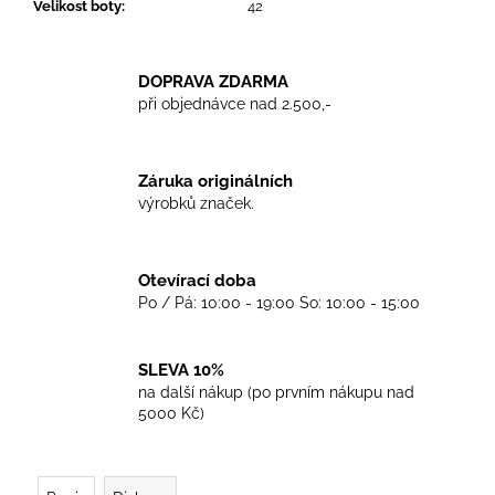
č
Velikost boty
:
42
u
j
e
DOPRAVA ZDARMA
m
při objednávce nad 2.500,-
e
Záruka originálních
TRIKO
výrobků značek.
COCKNEY
REJECT
-
OXBLOOD
Otevírací doba
499
Po / Pá: 10:00 - 19:00 So: 10:00 - 15:00
Kč
SLEVA 10%
na další nákup (po prvním nákupu nad
5000 Kč)