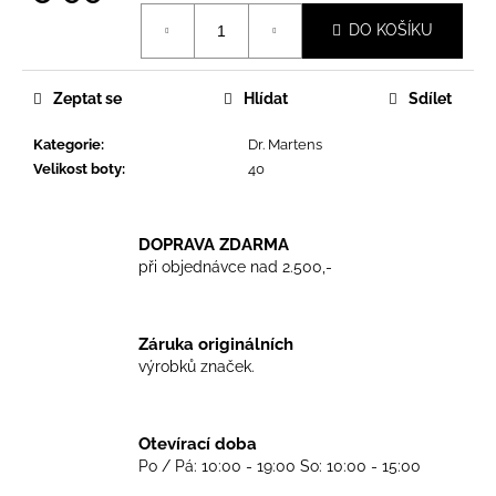
č
Měrná
u
DO KOŠÍKU
cena:
j
e
m
Zeptat se
Hlídat
Sdílet
e
Kategorie
:
Dr. Martens
Velikost boty
:
40
TRIKO
GOOD
NIGHT
DOPRAVA ZDARMA
ANY
SIDE
při objednávce nad 2.500,-
-
WHITE
450
Záruka originálních
Kč
výrobků značek.
Otevírací doba
Po / Pá: 10:00 - 19:00 So: 10:00 - 15:00