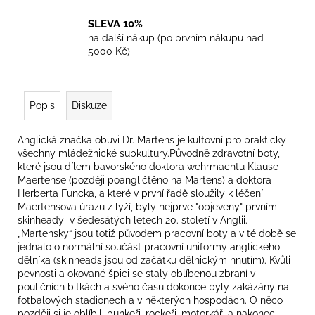
SLEVA 10%
na další nákup (po prvním nákupu nad
5000 Kč)
Popis
Diskuze
Anglická značka obuvi Dr. Martens je kultovní pro prakticky
všechny mládežnické subkultury.Původně zdravotní boty,
které jsou dílem bavorského doktora wehrmachtu Klause
Maertense (později poangličtěno na Martens) a doktora
Herberta Funcka, a které v první řadě sloužily k léčení
Maertensova úrazu z lyží, byly nejprve "objeveny" prvními
skinheady v šedesátých letech 20. století v Anglii.
„Martensky“ jsou totiž původem pracovní boty a v té době se
jednalo o normální součást pracovní uniformy anglického
dělníka (skinheads jsou od začátku dělnickým hnutím). Kvůli
pevnosti a okované špici se staly oblíbenou zbraní v
pouličních bitkách a svého času dokonce byly zakázány na
fotbalových stadionech a v některých hospodách. O něco
později si je oblíbili punkeři, rockeři, motorkáři a nakonec