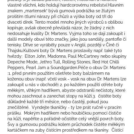
vlastně všichni, kdo holdují hardcorovému rebelství.Hlavním
znakem „martensek“ bývá gumová podrážka se žlutým
prošitím (tlumí nárazy při chůzi) a výška boty od tří do
dvaceti dírek. Tento model mnoho jiných výrobců s oblibou
kopíruje, avšak obecně převládá názor, že žádný z nich
nedosahuje kvality Dr. Martens. Vyjma toho se dají zakoupit i
další modely obuvi této značky, jako jsou sandály, pantofle či
tenisky. Dříve se vyráběly pouze v Anglii, později v Číně či
Thajsku.Kultovní boty Dr. Martens proslavily např. také tyto
hvězdy: Elton John, Madonna, Paul McCartney nebo skupiny
Depeche Mode, Jethro Tull, Rolling Stones, Red Hot Chilli
Peppers, Pearl Jam a Soundgarden.Péče o obuv Dr. Martens
:1. před prvním použitím ošetřete boty balzámem na
koženou obuv (např. včelí vosk - vosk na obuv Dr. Martens lze
zakoupit u nás v obchodě) 2. po každém použití otřete boty
měkkým, vlhkým hadříkem, abyste odstranili nečistoty, které
mohou zaschnout a zanechat stopy na kůži.3. čistěte boty
důkladně každé tři měsíce, nebo častěji, pokud jsou
znečištěné. Vyndejte tkaničky - ty lze prát ručně v pracím
prášku. Mokrým hadříkem nebo houbičkou pomocí čističe
na kůži, napěňte a pořádně očistěte celý vnější povrch boty.
Švy a gumovou podrážku kolem průchodek čistěte měkkým
kartáčkem na zuby čistícím prostředkem na tkaniny. Čistící