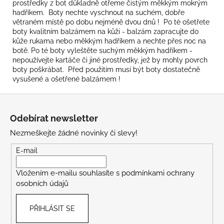
prostředky z bot důkladně otřeme čistým měkkým mokrým
hadříkem. Boty nechte vyschnout na suchém, dobře
větraném místě po dobu nejméně dvou dnů ! Po té ošetřete
boty kvalitním balzámem na kůži - balzám zapracujte do
kůže rukama nebo měkkým hadříkem a nechte přes noc na
botě. Po té boty vyleštěte suchým měkkým hadříkem -
nepoužívejte kartáče či jiné prostředky, jež by mohly povrch
boty poškrábat. Před použitím musí být boty dostatečně
vysušené a ošetřené balzámem !
Z
á
Odebírat newsletter
p
Nezmeškejte žádné novinky či slevy!
a
t
E-mail
í
Vložením e-mailu souhlasíte s
podmínkami ochrany
osobních údajů
PŘIHLÁSIT SE