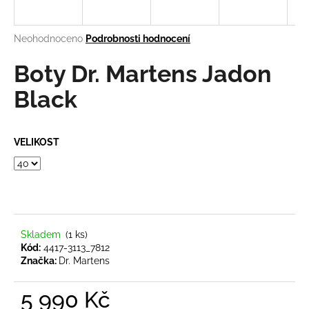
a
j
Průměrné
Neohodnoceno
Podrobnosti hodnocení
í
hodnocení
produktu
Boty Dr. Martens Jadon
t
je
?
0,0
Black
z
5
hvězdiček.
VELIKOST
HLEDAT
D
o
Skladem
(1 ks)
Kód:
4417-3113_7812
p
Značka:
Dr. Martens
o
r
5 990 Kč
u