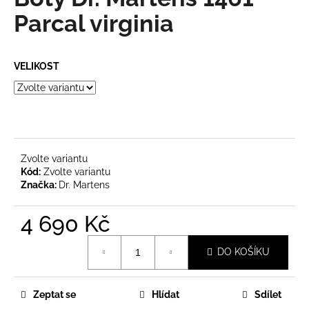
je
a
0,0
Parcal virginia
z
j
5
í
hvězdiček.
VELIKOST
t
?
Zvolte variantu
HLEDAT
Kód:
Zvolte variantu
Značka:
Dr. Martens
4 690 Kč
D
o
Měrná
p
DO KOŠÍKU
cena:
o
r
u
Zeptat se
Hlídat
Sdílet