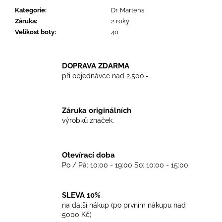
č
Kategorie
:
Dr. Martens
u
Záruka
:
2 roky
j
Velikost boty
:
40
e
m
e
DOPRAVA ZDARMA
při objednávce nad 2.500,-
TRIKO
BEN
SHERMAN
GREY
Záruka originálních
výrobků značek.
899
Kč
Otevírací doba
Po / Pá: 10:00 - 19:00 So: 10:00 - 15:00
SLEVA 10%
na další nákup (po prvním nákupu nad
5000 Kč)