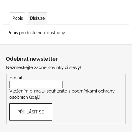
Popis
Diskuze
Popis produktu není dostupný
Z
á
Odebírat newsletter
p
Nezmeškejte žádné novinky či slevy!
a
t
E-mail
í
Vložením e-mailu souhlasíte s
podmínkami ochrany
osobních údajů
PŘIHLÁSIT SE