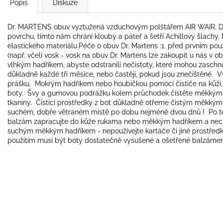
Popis
Diskuze
Dr. MARTENS obuv vyztužená vzduchovým polštářem AIR WAIR. Dok
povrchu, tímto nám chrání klouby a páteř a šetří Achillovy šlachy. M
elastického materiálu.Péče o obuv Dr. Martens :1. před prvním p
(např. včelí vosk - vosk na obuv Dr. Martens lze zakoupit u nás v
vlhkým hadříkem, abyste odstranili nečistoty, které mohou zaschno
důkladně každé tři měsíce, nebo častěji, pokud jsou znečištěné. Vy
prášku. Mokrým hadříkem nebo houbičkou pomocí čističe na kůži, 
boty. Švy a gumovou podrážku kolem průchodek čistěte měkkým 
tkaniny. Čistící prostředky z bot důkladně otřeme čistým měkk
suchém, dobře větraném místě po dobu nejméně dvou dnů ! Po té 
balzám zapracujte do kůže rukama nebo měkkým hadříkem a necht
suchým měkkým hadříkem - nepoužívejte kartáče či jiné prostředk
použitím musí být boty dostatečně vysušené a ošetřené balzáme