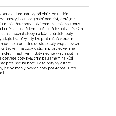
onale tlumí nárazy při chůzi po tvrdém
artensky jsou s originální podešví, která je z
oužitím ošetřete boty balzámem na koženou obuv
 obchodě) 2. po každém použití otřete boty měkkým,
ut a zanechat stopy na kůži.3. čistěte boty
ndejte tkaničky - ty lze prát ručně v pracím
napěňte a pořádně očistěte celý vnější povrch
kartáčkem na zuby čistícím prostředkem na
ým mokrým hadříkem. Boty nechte vyschnout na
ošetřete boty kvalitním balzámem na kůži -
e přes noc na botě. Po té boty vyleštěte
y, jež by mohly povrch boty poškrábat. Před
m !