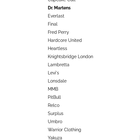
TRIKO COCKNEY REJECT - OXBLOOD
l
Dr. Martens
499 Kč
Everlast
Final
Fred Perry
Hardcore United
Heartless
Knightsbridge London
Lambretta
Levi's
Lonsdale
MMB
PitBull
Relco
Surplus
Umbro
Warrior Clothing
Yakuza