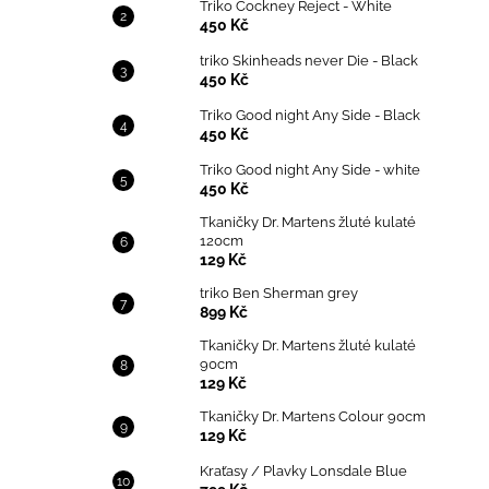
Triko Cockney Reject - White
450 Kč
triko Skinheads never Die - Black
450 Kč
Triko Good night Any Side - Black
450 Kč
Triko Good night Any Side - white
450 Kč
Tkaničky Dr. Martens žluté kulaté
120cm
129 Kč
triko Ben Sherman grey
899 Kč
Tkaničky Dr. Martens žluté kulaté
90cm
129 Kč
Tkaničky Dr. Martens Colour 90cm
129 Kč
Kraťasy / Plavky Lonsdale Blue