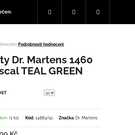
Hledat
Přihlášení
Nákupní
ečení
Doplňky
Hudba
košík
rné
dnoceno
Podrobnosti hodnocení
cení
tu
ty Dr. Martens 1460
scal TEAL GREEN
ček.
OST
Následující
adem
(1 ks)
Kód:
14883/41
Značka:
Dr. Martens
499 Kč