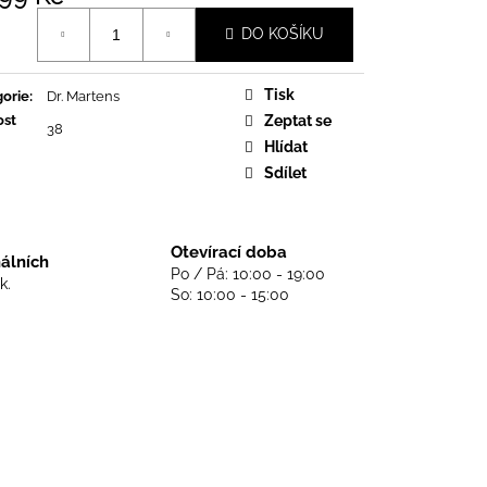
DS NEVER DIE - BLACK
á
DO KOŠÍKU
Tisk
orie
:
Dr. Martens
ost
Zeptat se
38
Hlídat
Sdílet
Otevírací doba
nálních
Po / Pá: 10:00 - 19:00
k.
So: 10:00 - 15:00