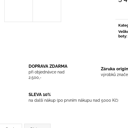
TRIKO COCKNEY REJECT - WHITE
TRIKO SKINHEA
Měrn
450 Kč
450 Kč
cena:
Kateg
Velik
boty
:
DOPRAVA ZDARMA
Záruka origi
při objednávce nad
výrobků znače
2.500,-
SLEVA 10%
na další nákup (po prvním nákupu nad 5000 Kč)