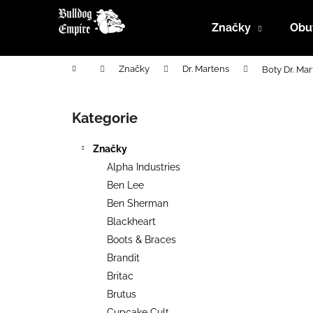
K
Přejít
na
o
Značky
Obu
obsah
Zpět
Zpět
š
do
do
í
Domů
Značky
Dr. Martens
Boty Dr. Ma
k
obchodu
obchodu
P
o
Kategorie
Přeskočit
s
kategorie
t
Značky
r
Alpha Industries
a
Ben Lee
n
Ben Sherman
n
Blackheart
í
Boots & Braces
p
Brandit
a
Britac
n
Brutus
e
Cupcake Cult