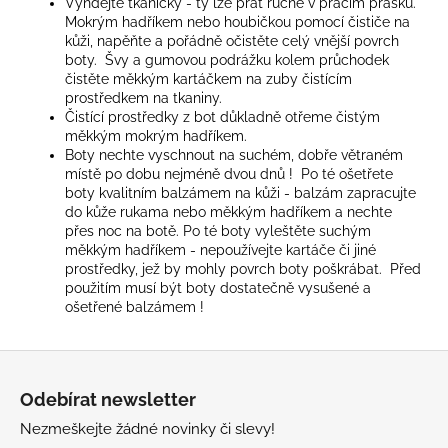
Vyndejte tkaničky - ty lze prát ručně v pracím prášku.
Mokrým hadříkem nebo houbičkou pomocí čističe na
kůži, napěňte a pořádně očistěte celý vnější povrch
boty. Švy a gumovou podrážku kolem průchodek
čistěte měkkým kartáčkem na zuby čistícím
prostředkem na tkaniny.
Čistící prostředky z bot důkladně otřeme čistým
měkkým mokrým hadříkem.
Boty nechte vyschnout na suchém, dobře větraném
místě po dobu nejméně dvou dnů ! Po té ošetřete
boty kvalitním balzámem na kůži - balzám zapracujte
do kůže rukama nebo měkkým hadříkem a nechte
přes noc na botě. Po té boty vyleštěte suchým
měkkým hadříkem - nepoužívejte kartáče či jiné
prostředky, jež by mohly povrch boty poškrábat. Před
použitím musí být boty dostatečně vysušené a
ošetřené balzámem !
Z
á
Odebírat newsletter
p
Nezmeškejte žádné novinky či slevy!
a