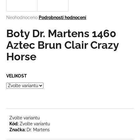
a
j
Průměrné
Neohodnoceno
Podrobnosti hodnocení
í
hodnocení
produktu
Boty Dr. Martens 1460
t
je
?
0,0
Aztec Brun Clair Crazy
z
Horse
5
hvězdiček.
HLEDAT
VELIKOST
D
o
p
Zvolte variantu
o
Kód:
Zvolte variantu
r
Značka:
Dr. Martens
u