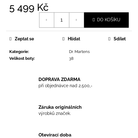
č
5 499 Kč
u
j
Měrná
DO KOŠÍKU
e
cena:
m
e
Zeptat se
Hlídat
Sdílet
Kategorie
:
Dr. Martens
TRIKO
COCKNEY
Velikost boty
:
38
REJECT
-
OXBLOOD
DOPRAVA ZDARMA
499
při objednávce nad 2.500,-
Kč
Záruka originálních
výrobků značek.
Otevírací doba