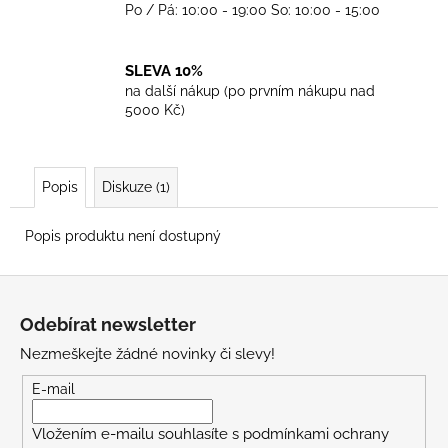
Po / Pá: 10:00 - 19:00 So: 10:00 - 15:00
SLEVA 10%
na další nákup (po prvním nákupu nad
5000 Kč)
Popis
Diskuze (1)
Popis produktu není dostupný
Z
á
Odebírat newsletter
p
Nezmeškejte žádné novinky či slevy!
a
t
E-mail
í
Vložením e-mailu souhlasíte s
podmínkami ochrany