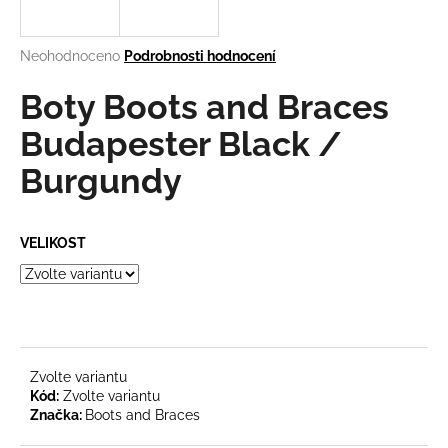
a
j
Průměrné
Neohodnoceno
Podrobnosti hodnocení
í
hodnocení
produktu
Boty Boots and Braces
t
je
?
0,0
Budapester Black /
z
Burgundy
5
hvězdiček.
HLEDAT
VELIKOST
D
o
p
Zvolte variantu
o
Kód:
Zvolte variantu
r
Značka:
Boots and Braces
u