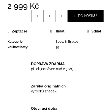
č
2 999 Kč
u
j
Měrná
DO KOŠÍKU
e
cena:
m
e
Zeptat se
Hlídat
Sdílet
Kategorie
:
Boots & Braces
TKANIČKY
DR.
Velikost boty
:
39
MARTENS
ŽLUTÉ
KULATÉ
120CM
DOPRAVA ZDARMA
při objednávce nad 2.500,-
129
Kč
Záruka originálních
výrobků značek.
Otevírací doba