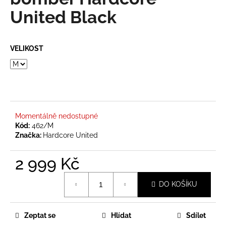
je
a
0,0
United Black
z
j
5
í
hvězdiček.
VELIKOST
t
?
Momentálně nedostupné
HLEDAT
Kód:
462/M
Značka:
Hardcore United
2 999 Kč
D
o
Měrná
p
DO KOŠÍKU
cena:
o
r
u
Zeptat se
Hlídat
Sdílet