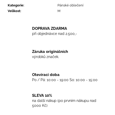
č
Kategorie
:
Pánské oblečení
u
Velikost
:
M
j
e
m
e
DOPRAVA ZDARMA
při objednávce nad 2.500,-
TKANIČKY
DR.
Záruka originálních
MARTENS
výrobků značek.
ŽLUTÉ
KULATÉ
120CM
129
Otevírací doba
Kč
Po / Pá: 10:00 - 19:00 So: 10:00 - 15:00
SLEVA 10%
na další nákup (po prvním nákupu nad
5000 Kč)