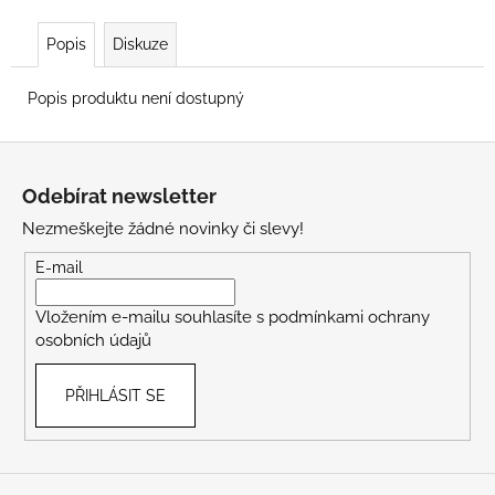
Popis
Diskuze
Popis produktu není dostupný
Z
á
Odebírat newsletter
p
Nezmeškejte žádné novinky či slevy!
a
t
E-mail
í
Vložením e-mailu souhlasíte s
podmínkami ochrany
osobních údajů
PŘIHLÁSIT SE