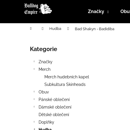
K
Přejít
na
o
Značky
Obu
obsah
Zpět
Zpět
š
do
do
í
Domů
Hudba
Bad Shakyn - Badidiba
k
obchodu
obchodu
P
o
Kategorie
Přeskočit
s
kategorie
t
Značky
r
Merch
a
Merch hudebních kapel
n
Subkultura Skinheads
n
Obuv
í
Pánské oblečení
p
Dámské oblečení
a
Dětské oblečení
n
Doplňky
e
Hudba