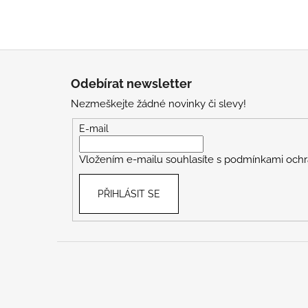
Z
á
Odebírat newsletter
p
Nezmeškejte žádné novinky či slevy!
a
t
E-mail
í
Vložením e-mailu souhlasíte s
podmínkami ochr
PŘIHLÁSIT SE