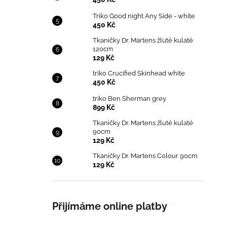
Triko Good night Any Side - white
450 Kč
Tkaničky Dr. Martens žluté kulaté
120cm
129 Kč
triko Crucified Skinhead white
450 Kč
triko Ben Sherman grey
899 Kč
Tkaničky Dr. Martens žluté kulaté
90cm
129 Kč
Tkaničky Dr. Martens Colour 90cm
129 Kč
Přijímáme online platby