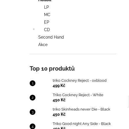
TRIKO COCKNEY REJECT - OXBLOOD
l
LP
499 Kč
MC
EP
CD
Second Hand
Akce
Top 10 produktů
triko Cockney Reject - oxblood
499 Kč
Triko Cockney Reject - White
450 Kč
triko Skinheads never Die - Black
450 Kč
Triko Good night Any Side - Black
450 Kč