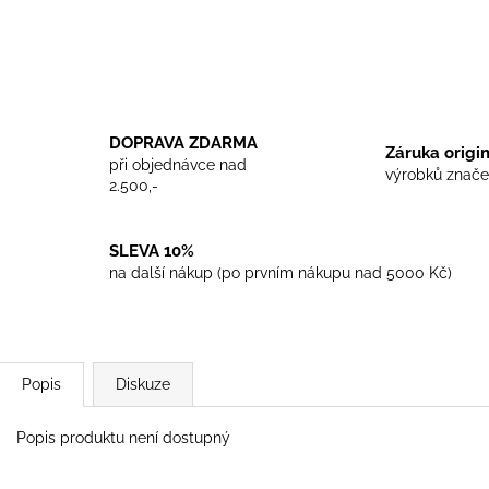
TRIKO COCKNEY REJECT - WHITE
TRIKO SKINHEA
450 Kč
450 Kč
DOPRAVA ZDARMA
Záruka origi
při objednávce nad
výrobků znače
2.500,-
SLEVA 10%
na další nákup (po prvním nákupu nad 5000 Kč)
Popis
Diskuze
Popis produktu není dostupný