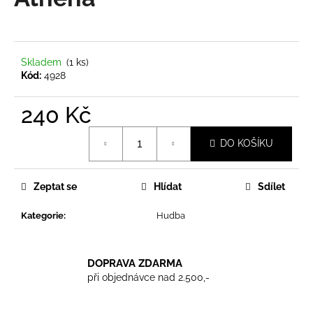
je
a
0,0
z
j
5
í
hvězdiček.
Skladem
(1 ks)
t
Kód:
4928
?
240 Kč
Měrná
DO KOŠÍKU
cena:
HLEDAT
Zeptat se
Hlídat
Sdílet
Kategorie
:
Hudba
D
o
p
DOPRAVA ZDARMA
o
při objednávce nad 2.500,-
r
u