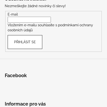
p
Nezmeškejte žádné novinky či slevy!
a
t
E-mail
í
Vložením e-mailu souhlasíte s
podmínkami ochrany
osobních údajů
PŘIHLÁSIT SE
Facebook
Informace pro vás