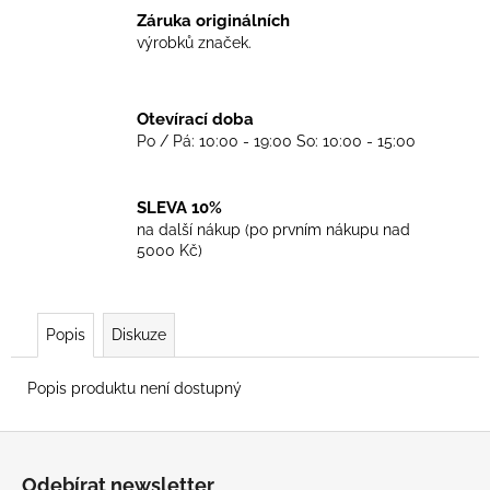
č
Záruka originálních
u
výrobků značek.
j
e
m
Otevírací doba
e
Po / Pá: 10:00 - 19:00 So: 10:00 - 15:00
TRIKO
COCKNEY
SLEVA 10%
REJECT
na další nákup (po prvním nákupu nad
-
5000 Kč)
OXBLOOD
499
Kč
Popis
Diskuze
Popis produktu není dostupný
Z
á
Odebírat newsletter